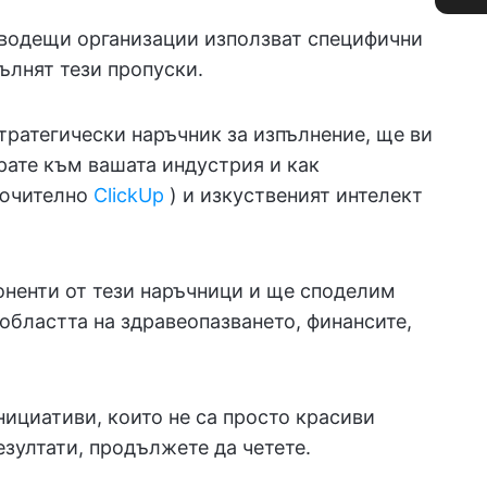
 водещи организации използват специфични
пълнят тези пропуски.
ратегически наръчник за изпълнение, ще ви
рате към вашата индустрия и как
лючително
ClickUp
) и изкуственият интелект
оненти от тези наръчници и ще споделим
 областта на здравеопазването, финансите,
инициативи, които не са просто красиви
езултати, продължете да четете.