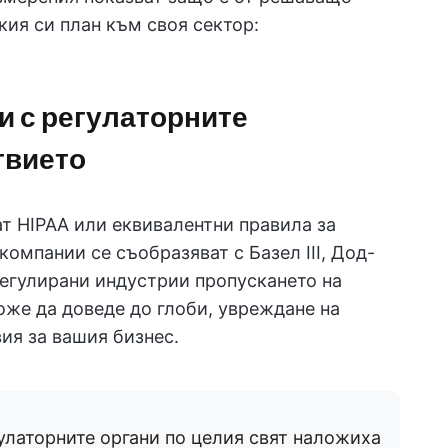
кия си план към своя сектор:
 с регулаторните
твието
ат HIPAA или еквивалентни правила за
компании се съобразяват с Базел III, Дод-
регулирани индустрии пропускането на
оже да доведе до глоби, увреждане на
ия за вашия бизнес.
гулаторните органи по целия свят наложиха