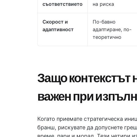
съответствието
на риска
Скорост и
По-бавно
адаптивност
адаптиране, по-
теоретично
Защо контекстът 
важен при изпъл
Когато приемате стратегическа иниц
бранш, рискувате да допуснете греш
време, пари и морал. Тези четири 