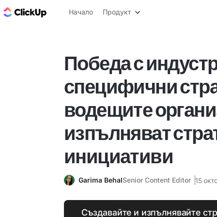
ClickUp блог
Начало
Продукт
Победа с индуст
специфични стра
водещите орган
изпълняват стра
инициативи
Garima Behal
Senior Content Editor
15 окт
Създавайте и изпълнявайте стр