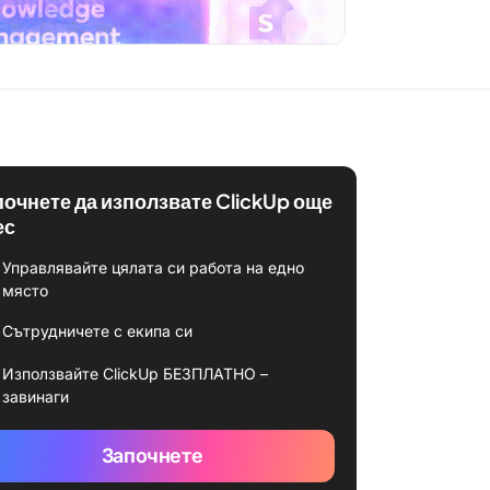
почнете да използвате ClickUp още
ес
Управлявайте цялата си работа на едно
място
Сътрудничете с екипа си
Използвайте ClickUp БЕЗПЛАТНО –
завинаги
Започнете