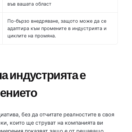
във вашата област
По-бързо внедряване, защото може да се
адаптира към промените в индустрията и
циклите на промяна.
на индустрията е
нението
иатива, без да отчитате реалностите в своя
ки, които ще струват на компанията ви
измерения показват защо е от решаващо