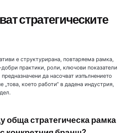
ват стратегическите
ативи е структурирана, повтаряема рамка,
добри практики, роли, ключови показатели
, предназначени да насочват изпълнението
е „това, което работи“ в дадена индустрия,
дел.
ду обща стратегическа рамка
 с конкретния бранш?