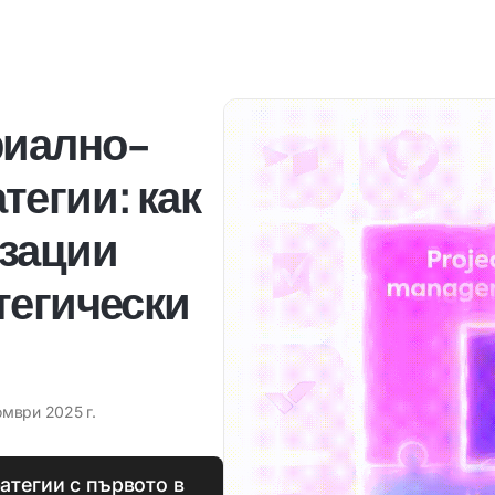
риално-
тегии: как
изации
тегически
омври 2025 г.
атегии с първото в