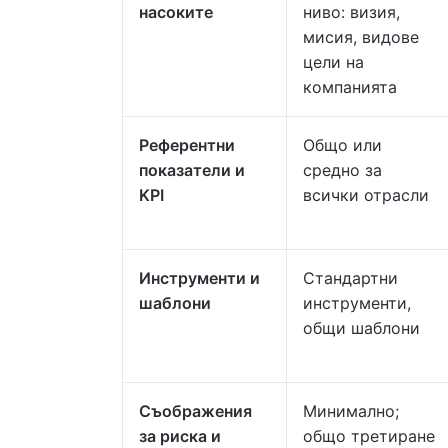
насоките
ниво: визия,
мисия, видове
цели на
компанията
Референтни
Общо или
показатели и
средно за
KPI
всички отрасли
Инструменти и
Стандартни
шаблони
инструменти,
общи шаблони
Съображения
Минимално;
за риска и
общо третиране