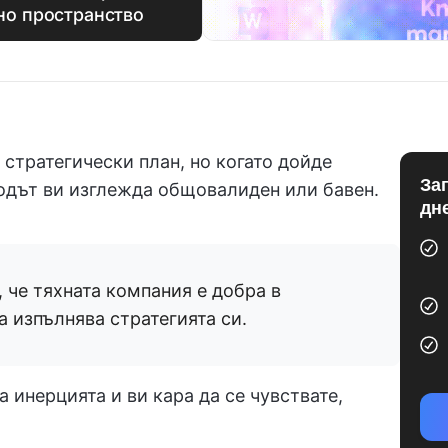
тно пространство
 стратегически план, но когато дойде
За
одът ви изглежда общовалиден или бавен.
дн
 че тяхната компания е добра в
а изпълнява стратегията си.
а инерцията и ви кара да се чувствате,