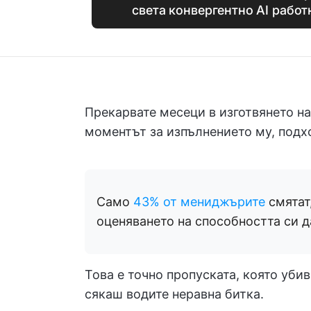
света конвергентно AI рабо
Прекарвате месеци в изготвянето на
моментът за изпълнението му, подх
Само
43% от мениджърите
смятат,
оценяването на способността си д
Това е точно пропуската, която убив
сякаш водите неравна битка.