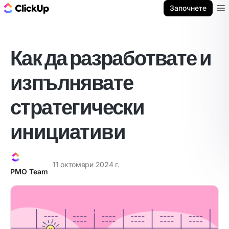
ClickUp блог
Започнете
Ope
Как да разработвате и
изпълнявате
стратегически
инициативи
11 октомври 2024 г.
PMO Team