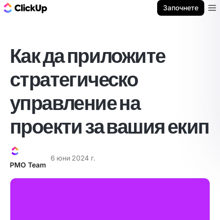
ClickUp блог
Започнете
Ope
Как да приложите
стратегическо
управление на
проекти за вашия екип
6 юни 2024 г.
PMO Team