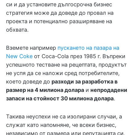
си и да установите дългосрочна бизнес
стратегия може да доведе до провал на
проекта и потенциално разширяване на
обхвата.
Вземете например
пускането на пазара на
New Coke
от Coca-Cola през 1985 г. Въпреки
успешното тестване на рецептата, продуктът
не успя да се наложи сред потребителите,
което доведе до
разходи за разработка в
размер на 4 милиона долара
и
непродадени
запаси на стойност 30 милиона долара
.
Такива неуспехи не са изолирани случаи, а
служат като напомняне, че всеки бизнес,
независимо от размера или репутацията си,