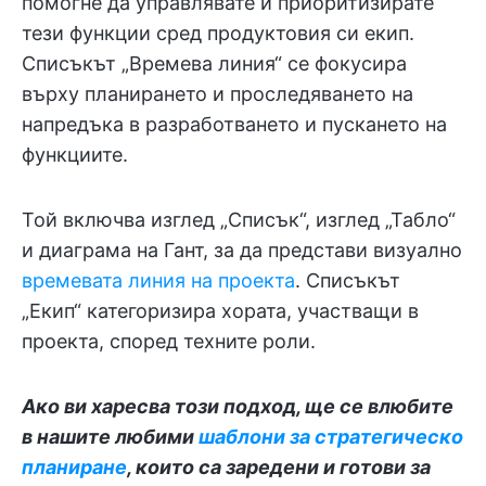
помогне да управлявате и приоритизирате
тези функции сред продуктовия си екип.
Списъкът „Времева линия“ се фокусира
върху планирането и проследяването на
напредъка в разработването и пускането на
функциите.
Той включва изглед „Списък“, изглед „Табло“
и диаграма на Гант, за да представи визуално
времевата линия на проекта
. Списъкът
„Екип“ категоризира хората, участващи в
проекта, според техните роли.
Ако ви харесва този подход, ще се влюбите
в нашите любими
шаблони за стратегическо
планиране
, които са заредени и готови за