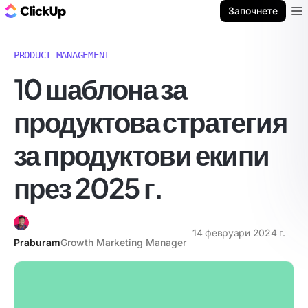
ClickUp блог
Започнете
Ope
PRODUCT MANAGEMENT
10 шаблона за
продуктова стратегия
за продуктови екипи
през 2025 г.
14 февруари 2024 г.
Praburam
Growth Marketing Manager