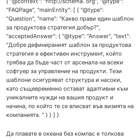
{ "@context": "http://schema. org", "@type":
"FAQPage", "mainEntity": [ { "@type":
"Question", "name": "Какво прави един шаблон
за продуктова стратегия добър?",
"acceptedAnswer": { "@type": "Answer", "text":
"Добре дефинираният шаблон за продуктова
стратегия е ефективен инструмент, който
трябва да бъде част от арсенала на всеки
софтуер за управление на продукти. Тези
шаблони осигуряват структура и насоки,
като същевременно остават адаптивни към
уникалните нужди на вашия продукт и
начина, по който те се вписват във визията на
компанията. " } } ] }
Да плавате в океана без компас е толкова