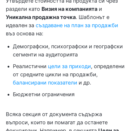
Утвърдете стойността на продукта си чрез
раздели като
Визия на компанията
и
Уникална продажна точка
. Шаблонът е
идеален за
създаване на план за продажби
въз основа на:
Демографски, психографски и географски
сегменти на аудиторията
Реалистични
цели за приходи
, определени
от средните цикли на продажби,
балансирани показатели
и др.
Бюджетни ограничения
Всяка секция от документа съдържа
въпроси, които ви помагат да останете
фокусирани. Например, в секцията
Цели за