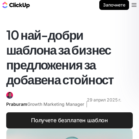
ClickUp блог
Започнете
Ope
10 най-добри
шаблона за бизнес
предложения за
добавена стойност
29 април 2025 г.
Praburam
Growth Marketing Manager
Получете безплатен шаблон