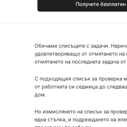
Получете безплатен
Обичаме списъците с задачи. Нарич
удовлетворяващо от отмятането на п
отмятането на последната задача от
С подходящия списък за проверка м
от работната си седмица до следващ
дом.
Но измислянето на списък за провер
една стъпка, и подреждането на еле