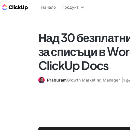
ClickUp блог
Начало
Продукт
Над 30 безплатн
за списъци в Word
ClickUp Docs
Praburam
Growth Marketing Manager
4 ф