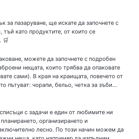
к за пазаруване, ще искате да започнете с
 тъй като продуктите, от които се
 🛒
аковане, можете да започнете с подробен
изброени нещата, които трябва да опаковате
явате сами). В края на краищата, повечето от
о пътуват: чорапи, бельо, четка за зъби...
списъци с задачи е един от любимите ни
и планирането, организирането и
зключително лесно. По този начин можем да
важни неща, като например да изпълним