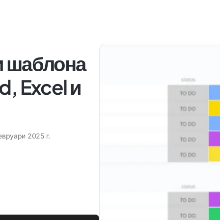
и шаблона
, Excel и
евруари 2025 г.