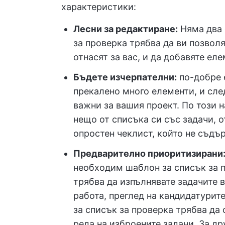
характеристики:
Лесни за редактиране:
Няма два 
за проверка трябва да ви позволя
отнасят за вас, и да добавяте еле
Бъдете изчерпателни:
по-добре е
прекалено много елементи, и след
важни за вашия проект. По този 
нещо от списъка си със задачи, 
опростен чеклист, който не съд
Предварително приоритизирани
необходим шаблон за списък за п
трябва да изпълнявате задачите в
работа, преглед на кандидатурите
за списък за проверка трябва да
реда на изброените задачи. За др