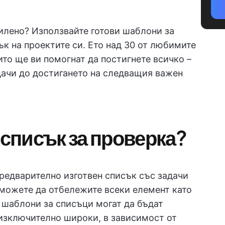
силено? Използвайте готови шаблони за
ък на проектите си. Ето над 30 от любимите
ито ще ви помогнат да постигнете всичко –
дачи до достигането на следващия важен
 списък за проверка?
предварително изготвен списък със задачи
 можете да отбележите всеки елемент като
и шаблони за списъци могат да бъдат
изключително широки, в зависимост от