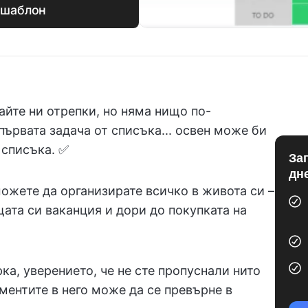
 шаблон
айте ни отрепки, но няма нищо по-
ървата задача от списъка... освен може би
 списъка. ✅
За
дн
ожете да организирате всичко в живота си –
ата си ваканция и дори до покупката на
ка, уверението, че не сте пропуснали нито
ментите в него може да се превърне в