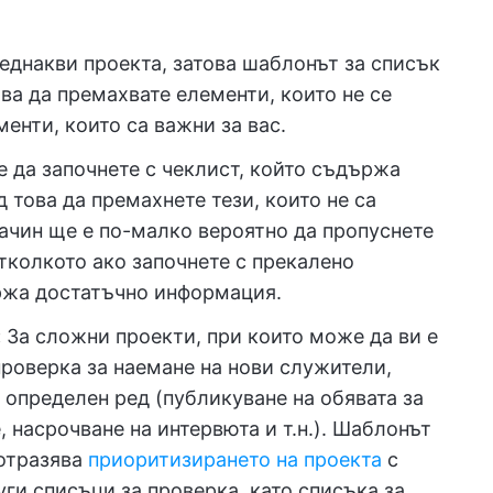
еднакви проекта, затова шаблонът за списък
ва да премахвате елементи, които не се
менти, които са важни за вас.
 да започнете с чеклист, който съдържа
 това да премахнете тези, които не са
начин ще е по-малко вероятно да пропуснете
отколкото ако започнете с прекалено
ържа достатъчно информация.
:
За сложни проекти, при които може да ви е
роверка за наемане на нови служители,
 определен ред (публикуване на обявата за
, насрочване на интервюта и т.н.). Шаблонът
 отразява
приоритизирането на проекта
с
уги списъци за проверка, като списъка за