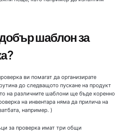
 добър шаблон за
ка?
проверка ви помагат да организирате
 рутина до следващото пускане на продукт
то на различните шаблони ще бъде коренно
роверка на инвентара няма да прилича на
ватбата, например. )
ъци за проверка имат три общи