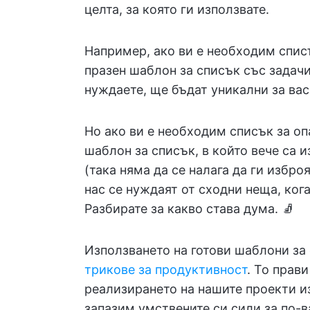
целта, за която ги използвате.
Например, ако ви е необходим списъ
празен шаблон за списък със задачи,
нуждаете, ще бъдат уникални за вас.
Но ако ви е необходим списък за оп
шаблон за списък, в който вече са 
(така няма да се налага да ги избро
нас се нуждаят от сходни неща, когат
Разбирате за какво става дума. 🧦
Използването на готови шаблони за 
трикове за продуктивност
. То прав
реализирането на нашите проекти и
запазим умствените си сили за по-