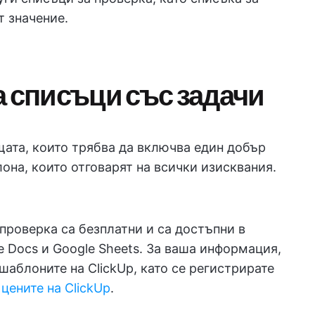
т значение.
а списъци със задачи
ещата, които трябва да включва един добър
лона, които отговарят на всички изисквания.
проверка са безплатни и са достъпни в
gle Docs и Google Sheets. За ваша информация,
шаблоните на ClickUp, като се регистрирате
 цените на ClickUp
.