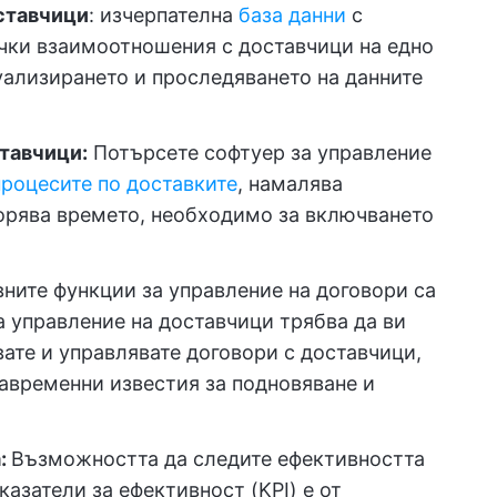
ставчици
: изчерпателна
база данни
с
ички взаимоотношения с доставчици на едно
уализирането и проследяването на данните
тавчици:
Потърсете софтуер за управление
роцесите по доставките
, намалява
орява времето, необходимо за включването
ните функции за управление на договори са
 управление на доставчици трябва да ви
вате и управлявате договори с доставчици,
авременни известия за подновяване и
:
Възможността да следите ефективността
азатели за ефективност (KPI) е от