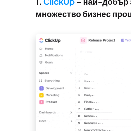
1.
ClickUp
– най-добър 
множество бизнес про