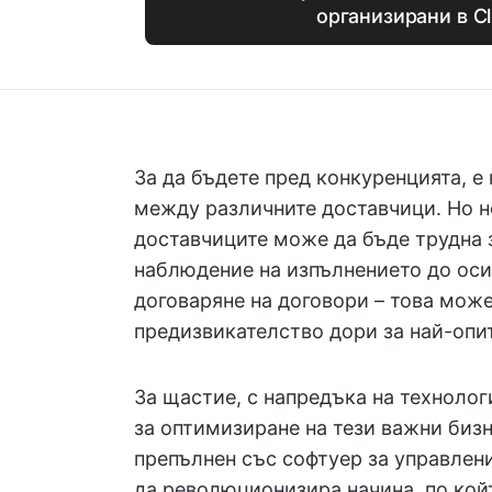
организирани в Cl
За да бъдете пред конкуренцията, 
между различните доставчици. Но н
доставчиците може да бъде трудна 
наблюдение на изпълнението до оси
договаряне на договори – това мож
предизвикателство дори за най-опи
За щастие, с напредъка на технолог
за оптимизиране на тези важни бизн
препълнен със софтуер за управлени
да революционизира начина, по кой