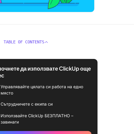
TABLE OF CONTENTS
почнете да използвате ClickUp още
ес
Управлявайте цялата си работа на едно
място
Сътрудничете с екипа си
Използвайте ClickUp БЕЗПЛАТНО –
завинаги