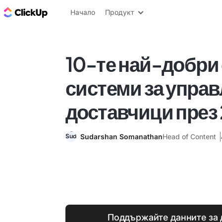
ClickUp блог
Начало
Продукт
10-те най-добри
системи за управ
доставчици през 
Sudarshan Somanathan
Head of Content
Поддържайте данните за 