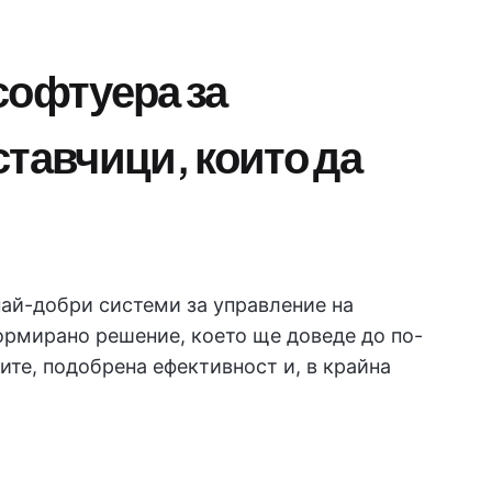
софтуера за
ставчици, които да
най-добри системи за управление на
рмирано решение, което ще доведе до по-
ите, подобрена ефективност и, в крайна