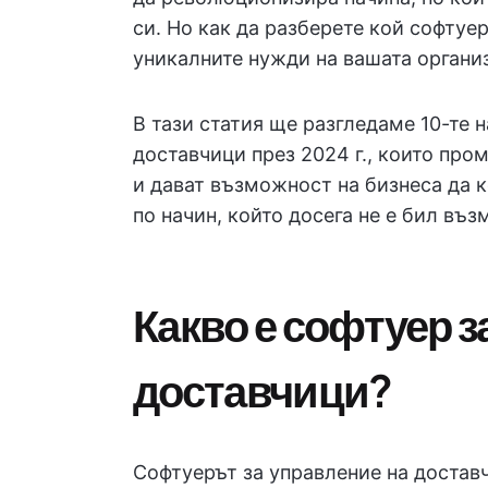
си. Но как да разберете кой софтуе
уникалните нужди на вашата органи
В тази статия ще разгледаме 10-те 
доставчици през 2024 г., които про
и дават възможност на бизнеса да 
по начин, който досега не е бил въз
Какво е софтуер з
доставчици?
Софтуерът за управление на достав