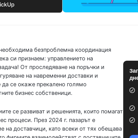
ickUp
е необходима безпроблемна координация
ека си признаем: управлението на
задача! От проследяване на поръчки и
За
гуряване на навременни доставки и
дн
е да се окаже прекалено голямо
тните бизнес собственици.
иите се развиват и решенията, които помагат
ес процеси. През 2024 г. пазарът е
е на доставчици, като всеки от тях обещава
то фирмите взаимодействат с доставчиците