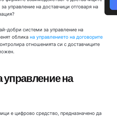
р за управление на доставчици отговаря на
зация?
най-добри системи за управление на
менят облика
на управлението на договорите
контролира отношенията си с доставчиците
можен.
а управление на
чици е цифрово средство, предназначено да