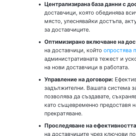
Централизирана база данни с до
доставчици, която обединява вс
място, улеснявайки достъпа, акт
за доставчиците.
Оптимизирано включване на дос
на доставчици, който
опростява п
административната тежест и уск
на нови доставчици в работата.
Управление на договори:
Ефектив
задължителни. Вашата система за
позволява да създавате, съхраня
като същевременно предоставя н
прекратяване.
Проследяване на ефективността
на доставчиците чрез ключови пок