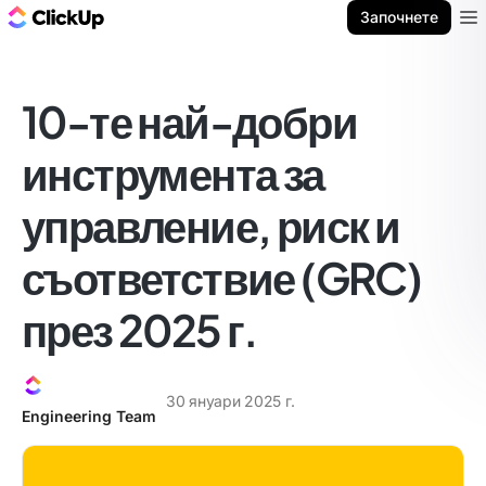
ClickUp блог
Започнете
Ope
10-те най-добри
инструмента за
управление, риск и
съответствие (GRC)
през 2025 г.
30 януари 2025 г.
Engineering Team