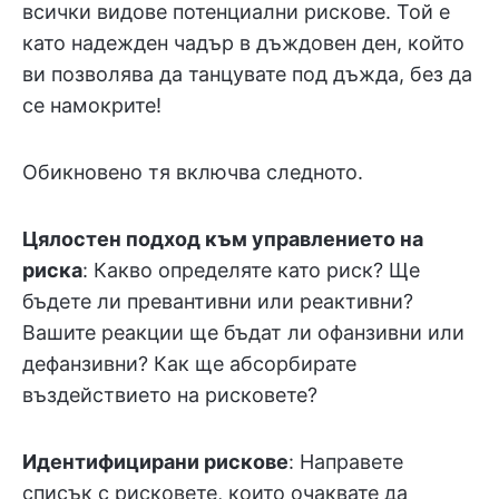
всички видове потенциални рискове. Той е
като надежден чадър в дъждовен ден, който
ви позволява да танцувате под дъжда, без да
се намокрите!
Обикновено тя включва следното.
Цялостен подход към управлението на
риска
: Какво определяте като риск? Ще
бъдете ли превантивни или реактивни?
Вашите реакции ще бъдат ли офанзивни или
дефанзивни? Как ще абсорбирате
въздействието на рисковете?
Идентифицирани рискове
: Направете
списък с рисковете, които очаквате да