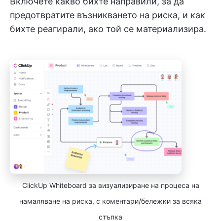
Включете какво бихте направили, за да
предотвратите възникването на риска, и как
бихте реагирали, ако той се материализира.
ClickUp Whiteboard за визуализиране на процеса на
намаляване на риска, с коментари/бележки за всяка
стъпка