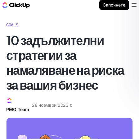
ClickUp блог
Започнете
Ope
GOALS
10 задължителни
стратегии за
намаляване на риска
за вашия бизнес
28 ноември 2023 г.
PMO Team