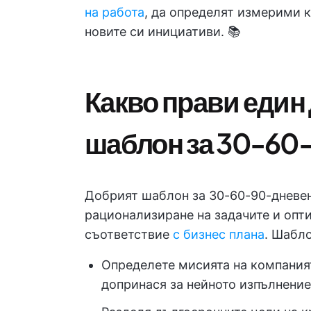
на работа
, да определят измерими 
новите си инициативи. 📚
Какво прави един
шаблон за 30-60
Добрият шаблон за 30-60-90-дневен
рационализиране на задачите и опт
съответствие
с бизнес плана
. Шабло
Определете мисията на компаният
допринася за нейното изпълнение