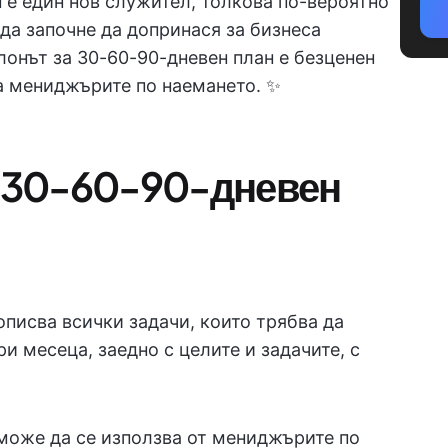
 е един нов служител, толкова по-вероятно
 да започне да допринася за бизнеса
онът за 30-60-90-дневен план е безценен
за мениджърите по наемането. ✨
а 30-60-90-дневен
писва всички задачи, които трябва да
и месеца, заедно с целите и задачите, с
може да се използва от мениджърите по