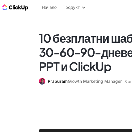
ClickUp блог
Начало
Продукт
10 безплатни шаб
30-60-90-дневе
PPT и ClickUp
Praburam
Growth Marketing Manager
3 а