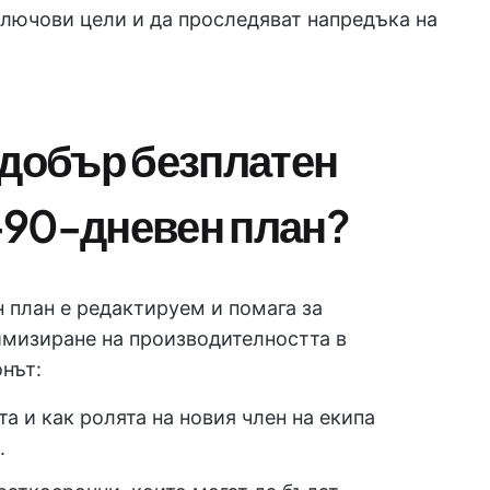
ключови цели и да проследяват напредъка на
 добър безплатен
-90-дневен план?
 план е редактируем и помага за
имизиране на производителността в
нът:
а и как ролята на новия член на екипа
.