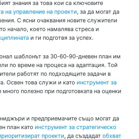
ият знания за това кои са ключовите
а на управление на проекти
, за да могат да
ения. С ясни очаквания новите служители
ото начало, което намалява стреса и
сциплината
и ги подготвя за успех.
онал шаблонът за 30-60-90-дневен план им
ли по време на процеса на адаптация. Той
жители работят по подходящите задачи в
а. Освен това служи и като
инструмент за
 е много полезно при подготовката на оценки
ениджъри и предприемачите също могат да
ен план като
инструмент за стратегическо
приоритизират проекти
, да създадат
обхват