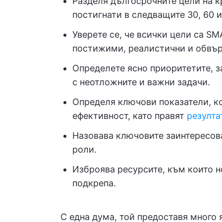
Разделя дългосрочните цели на к
постигнати в следващите 30, 60 и
Уверете се, че всички цели са SM
постижими, реалистични и обвър
Определете ясно приоритетите, з
с неотложните и важни задачи.
Определя ключови показатели, ко
ефективност, като правят
резулта
Назовава ключовите заинтересова
роли.
Изброява ресурсите, към които н
подкрепа.
С една дума, той предоставя много 