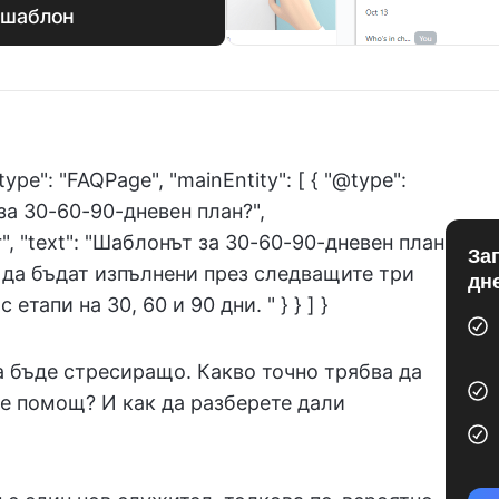
 шаблон
type": "FAQPage", "mainEntity": [ { "@type":
 за 30-60-90-дневен план?",
r", "text": "Шаблонът за 30-60-90-дневен план
За
 да бъдат изпълнени през следващите три
дн
етапи на 30, 60 и 90 дни. " } } ] }
а бъде стресиращо. Какво точно трябва да
те помощ? И как да разберете дали