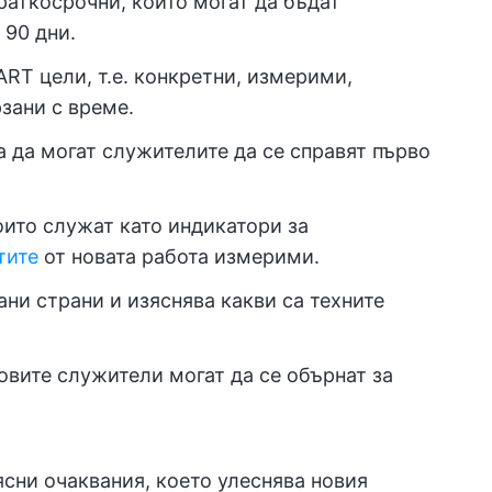
раткосрочни, които могат да бъдат
 90 дни.
ART цели, т.е. конкретни, измерими,
зани с време.
а да могат служителите да се справят първо
ито служат като индикатори за
тите
от новата работа измерими.
ни страни и изяснява какви са техните
овите служители могат да се обърнат за
ясни очаквания, което улеснява новия