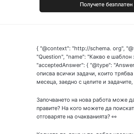
Получете безплатен
{ "@context": "http://schema. org", "@
"Question", "name": "Какво е шаблон
"acceptedAnswer": { "@type": "Answe
описва всички задачи, които трябва
месеца, заедно с целите и задачите, с 
Започването на нова работа може д
правите? На кого можете да поиска
отговаряте на очакванията? 👀