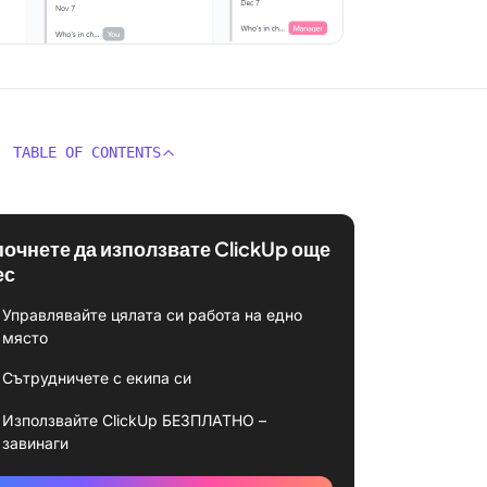
TABLE OF CONTENTS
почнете да използвате ClickUp още
ес
Управлявайте цялата си работа на едно
място
Сътрудничете с екипа си
Използвайте ClickUp БЕЗПЛАТНО –
завинаги