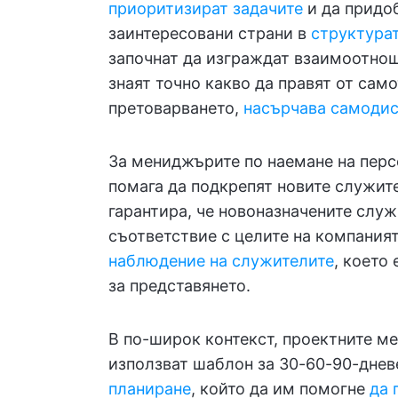
приоритизират задачите
и да придоб
заинтересовани страни в
структурат
започнат да изграждат взаимоотнош
знаят точно какво да правят от сам
претоварването,
насърчава самоди
За мениджърите по наемане на перс
помага да подкрепят новите служите
гарантира, че новоназначените слу
съответствие с целите на компаният
наблюдение на служителите
, което
за представянето.
В по-широк контекст, проектните м
използват шаблон за 30-60-90-днев
планиране
, който да им помогне
да 