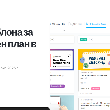
лона за
н план в
прил 2025 г.