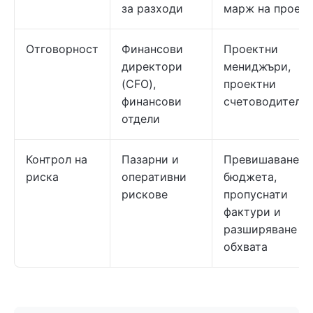
за разходи
марж на проект
Отговорност
Финансови
Проектни
директори
мениджъри,
(CFO),
проектни
финансови
счетоводители
отдели
Контрол на
Пазарни и
Превишаване н
риска
оперативни
бюджета,
рискове
пропуснати
фактури и
разширяване на
обхвата