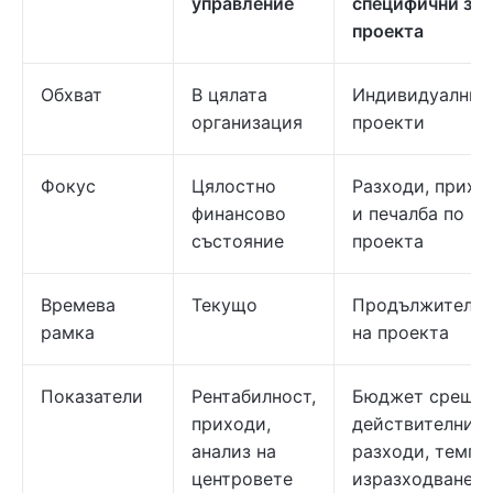
управление
специфични за
проекта
Обхват
В цялата
Индивидуални
организация
проекти
Фокус
Цялостно
Разходи, прихо
финансово
и печалба по
състояние
проекта
Времева
​​Текущо
Продължително
рамка
на проекта
Показатели
Рентабилност,
Бюджет срещу
приходи,
действителни
анализ на
разходи, темп 
центровете
изразходване,