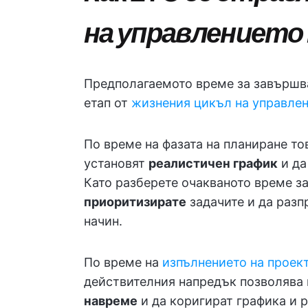
на управлението
Предполагаемото време за завършва
етап от
жизнения цикъл на управлен
По време на фазата на планиране т
установят
реалистичен график
и да
Като разберете очакваното време з
приоритизирате
задачите и да разп
начин.
По време на
изпълнението на проек
действителния напредък позволява
навреме
и да коригират графика и р