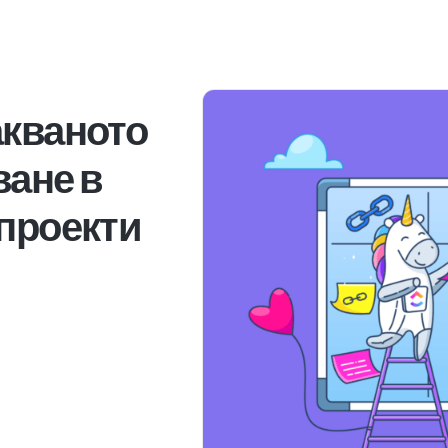
акваното
ване в
 проекти