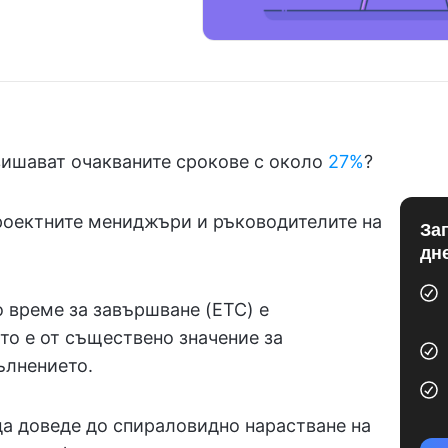
двишават очакваните срокове с около
27%
?
проектните мениджъри и ръководителите на
За
дн
о време за завършване (ETC) е
то е от съществено значение за
ълнението.
а доведе до спираловидно нарастване на