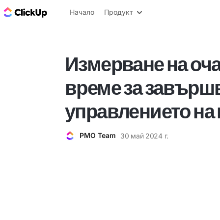
ClickUp блог
Начало
Продукт
Измерване на оч
време за завърш
управлението на
PMO Team
30 май 2024 г.