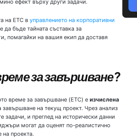
мино ефект върху други задачи.
та на ETC в
управлението на корпоративни
 да бъде тайната съставка за
и, помагайки на вашия екип да доставя
 време за завършване?
ото време за завършване (ETC) е
изчислена
 завършване на текущ проект. Чрез анализ
е задачи, и преглед на исторически данни
иджъри могат да оценят по-реалистично
 на проекта.