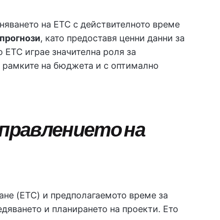
няването на ETC с действителното време
 прогнози
, като предоставя ценни данни за
о ETC играе значителна роля за
в рамките на бюджета и с оптимално
управлението на
не (ETC) и предполагаемото време за
едяването и планирането на проекти. Ето