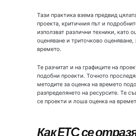
Тази практика взема предвид цялата
проекта, критичния път и подробни
използват различни техники, като о
оценяване и триточково оценяване, 
времето.
Те разчитат и на графиците на прое
подобни проекти. Точното проследя
методите за оценка на времето под
разпределянето на ресурсите. Те с
се проекти и лоша оценка на времет
Как ETC се отраз