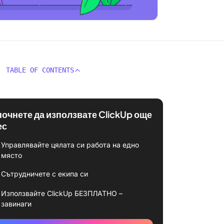
TABLE OF CONTENTS
почнете да използвате ClickUp още
ес
Управлявайте цялата си работа на едно
място
Сътрудничете с екипа си
Използвайте ClickUp БЕЗПЛАТНО –
завинаги