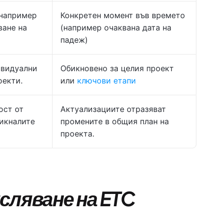
(например
Конкретен момент във времето
ване на
(например очаквана дата на
падеж)
ивидуални
Обикновено за целия проект
оекти.
или
ключови етапи
ост от
Актуализациите отразяват
икналите
промените в общия план на
проекта.
сляване на ETC