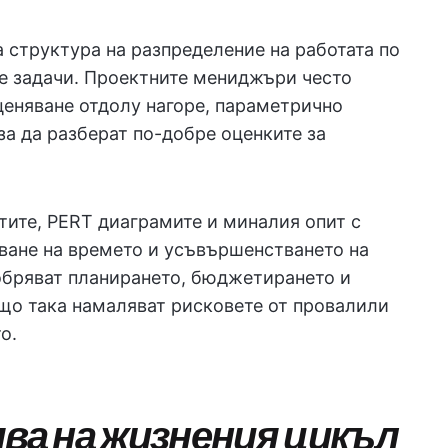
 структура на разпределение на работата по
те задачи. Проектните мениджъри често
ценяване отдолу нагоре, параметрично
за да разберат по-добре оценките за
ктите, PERT диаграмите и миналия опит с
ване на времето и усъвършенстването на
обряват планирането, бюджетирането и
ъщо така намаляват рисковете от провалили
о.
ява на жизнения цикъл