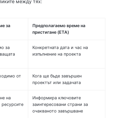
ликите между тях:
ме за
Предполагаемо време на
пристигане (ETA)
мо за
Конкретната дата и час на
аващата
изпълнение на проекта
ходимо от
Кога ще бъде завършен
проектът или задачата
не на
Информира ключовите
 ресурсите
заинтересовани страни за
очакваното завършване