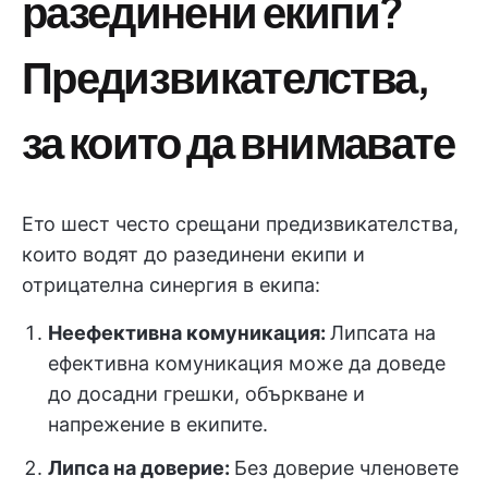
разединени екипи?
Предизвикателства,
за които да внимавате
Ето шест често срещани предизвикателства,
които водят до разединени екипи и
отрицателна синергия в екипа:
Неефективна комуникация:
Липсата на
ефективна комуникация може да доведе
до досадни грешки, объркване и
напрежение в екипите.
Липса на доверие:
Без доверие членовете