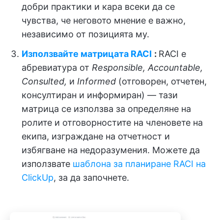
добри практики и кара всеки да се
чувства, че неговото мнение е важно,
независимо от позицията му.
Използвайте матрицата RACI
:
RACI е
абревиатура от
Responsible, Accountable,
Consulted,
и
Informed
(отговорен, отчетен,
консултиран и информиран) — тази
матрица се използва за определяне на
ролите и отговорностите на членовете на
екипа, изграждане на отчетност и
избягване на недоразумения. Можете да
използвате
шаблона за планиране RACI на
ClickUp
, за да започнете.