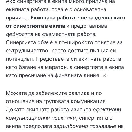
Ако синергията в екипа много прилича на
екипната работа, това е с основателна
причина.
Екипната работа е неразделна част
от синергията в екипа
и представлява
дейността
на съвместната работа.
Синергията обаче е по-широкото понятие за
сътрудничество, което достига пълния си
потенциал. Представете си екипната работа
като бягане на маратон, а синергията в екипа
като пресичане на финалната линия. 🏃
Можете да забележите разлика и по
отношение на груповата комуникация.
Докато екипната работа изисква
ефективни
комуникационни практики
, синергията в
екипа предполага
задълбочено познаване
на