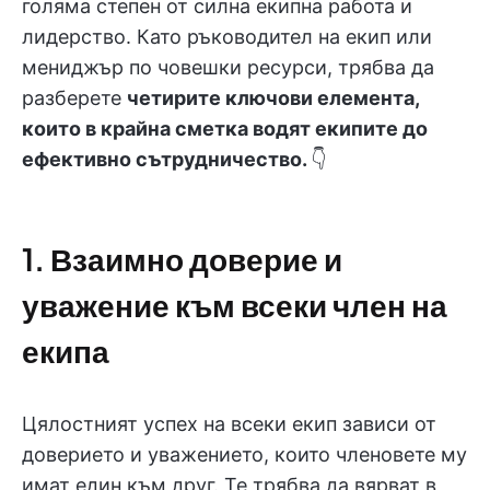
голяма степен от силна екипна работа и
лидерство. Като ръководител на екип или
мениджър по човешки ресурси, трябва да
разберете
четирите ключови елемента,
които в крайна сметка водят екипите до
ефективно сътрудничество.
👇
1. Взаимно доверие и
уважение към всеки член на
екипа
Цялостният успех на всеки екип зависи от
доверието и уважението, които членовете му
имат един към друг. Те трябва да вярват в