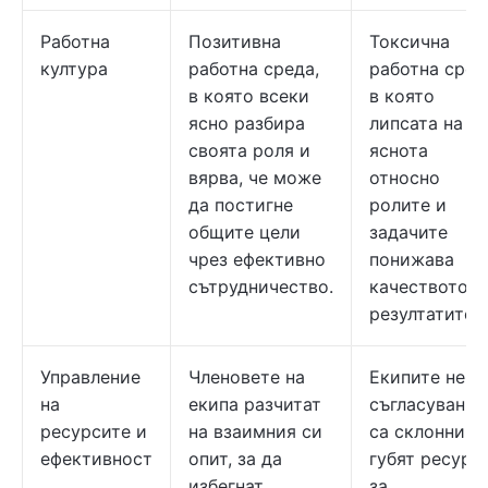
Работна
Позитивна
Токсична
култура
работна среда,
работна сред
в която всеки
в която
ясно разбира
липсата на
своята роля и
яснота
вярва, че може
относно
да постигне
ролите и
общите цели
задачите
чрез ефективно
понижава
сътрудничество.
качеството н
резултатите
Управление
Членовете на
Екипите не с
на
екипа разчитат
съгласувани 
ресурсите и
на взаимния си
са склонни д
ефективност
опит, за да
губят ресурс
избегнат
за