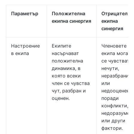
Параметър
Положителна
Отрицателна
екипна синергия
екипна
синергия
Настроение
Екипите
Членовете на
в екипа
насърчават
екипа могат 
положителна
се чувстват
динамика, в
нечути,
която всеки
неразбрани
член се чувства
или
чут, разбран и
недооценени
оценен.
поради
конфликти,
недоразумен
или други
фактори.