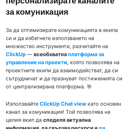
персонализирате каналите
за комуникация
За да оптимизирате комуникацията в екипа
си и да избегнете използването на
множество инструменти, разчитайте на
ClickUp
—
всеобхватна
платформа за
управление на проекти
, която позволява на
проектните екипи да взаимодействат, да си
сътрудничат и да празнуват постиженията си
от централизирана платформа. 🎯
Използвайте
ClickUp Chat view
като основен
канал за комуникация! Той позволява на
целия екип да
споделя актуална
информация, да свързва ресурси и
да