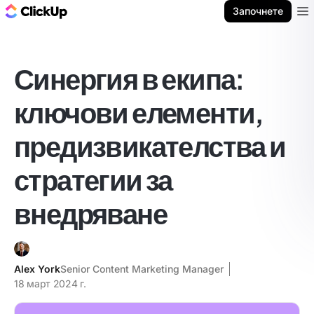
ClickUp блог
Започнете
Ope
Синергия в екипа:
ключови елементи,
предизвикателства и
стратегии за
внедряване
Alex York
Senior Content Marketing Manager
18 март 2024 г.