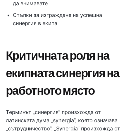
да внимавате
Стъпки за изграждане на успешна
синергия в екипа
Критичната роля на
екипната синергия на
работното място
Терминът „синергия“ произхожда от
латинската дума „synergia“, която означава
„сътрудничество“. „Synergia“ произхожда от