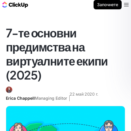
ClickUp блог
Започнете
Ope
7-те основни
предимства на
виртуалните екипи
(2025)
22 май 2020 г.
Erica Chappell
Managing Editor