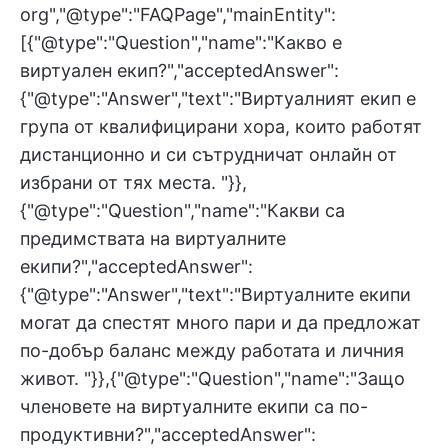
org","@type":"FAQPage","mainEntity":
[{"@type":"Question","name":"Какво е
виртуален екип?","acceptedAnswer":
{"@type":"Answer","text":"Виртуалният екип е
група от квалифицирани хора, които работят
дистанционно и си сътрудничат онлайн от
избрани от тях места. "}},
{"@type":"Question","name":"Какви са
предимствата на виртуалните
екипи?","acceptedAnswer":
{"@type":"Answer","text":"Виртуалните екипи
могат да спестят много пари и да предложат
по-добър баланс между работата и личния
живот. "}},{"@type":"Question","name":"Защо
членовете на виртуалните екипи са по-
продуктивни?","acceptedAnswer":