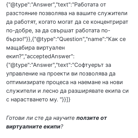
{"@type":"Answer","text":"Работата от
разстояние позволява на вашите служители
да работят, когато могат да се концентрират
по-добре, за да свършат работата по-
бързо!"}},{"@type":"Question","name":"Как се
мащабира виртуален
екип?","acceptedAnswer":
{"@type":"Answer","text":"Софтуерът за
управление на проекти ви позволява да
оптимизирате процеса на наемане на нови
служители и лесно да разширявате екипа си
с нарастването му. "}}]}
Готови ли сте да научите
ползите от
виртуалните екипи
?