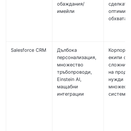
обаждания/
сделката
имейли
оптимизи
обхвата 
Salesforce CRM
Дълбока
Корпорат
персонализация,
екипи съ
множество
сложни п
тръбопроводи,
на прода
Einstein AI,
нужди от
мащабни
множест
интеграции
системи