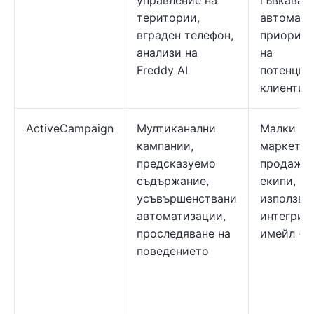
управление на
гъвкава
територии,
автомати
вграден телефон,
приорити
анализи на
на
Freddy AI
потенциа
клиенти
ActiveCampaign
Мултиканални
Малки и 
кампании,
маркетин
предсказуемо
продажб
съдържание,
екипи,
усъвършенствани
използва
автоматизации,
интегрир
проследяване на
имейл +
поведението