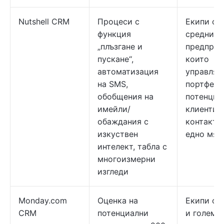
Nutshell CRM
Процеси с
Екипи от
функция
средни
„плъзгане и
предприя
пускане“,
които
автоматизация
управляв
на SMS,
портфейл
обобщения на
потенциа
имейли/
клиенти 
обаждания с
контакти
изкуствен
едно мяс
интелект, табла с
многоизмерни
изгледи
Monday.com
Оценка на
Екипи от
CRM
потенциални
и големи