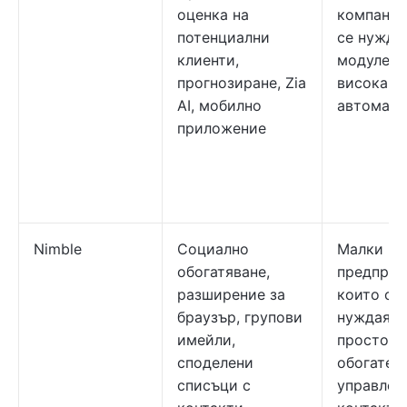
оценка на
компании
потенциални
се нужда
клиенти,
модулен 
прогнозиране, Zia
висока с
AI, мобилно
автомати
приложение
Nimble
Социално
Малки
обогатяване,
предприя
разширение за
които се
браузър, групови
нуждаят 
имейли,
просто и
споделени
обогатен
списъци с
управлен