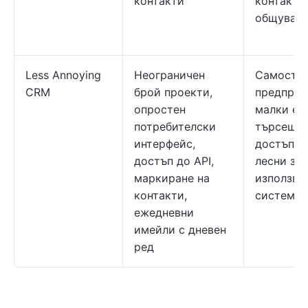
контакти
контакти
общуван
Less Annoying
Неограничен
Самостоя
CRM
брой проекти,
предприе
опростен
малки ек
потребителски
търсещи
интерфейс,
достъпни
достъп до API,
лесни за
маркиране на
използва
контакти,
системи
ежедневни
имейли с дневен
ред