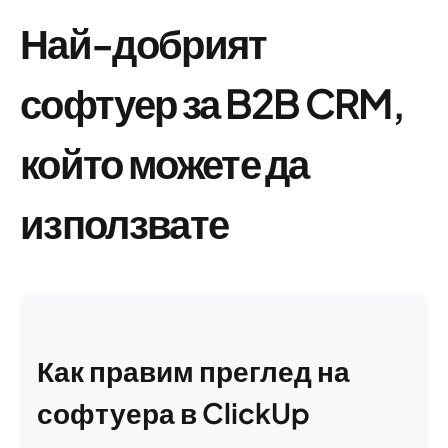
Най-добрият
софтуер за B2B CRM,
който можете да
използвате
Как правим преглед на
софтуера в ClickUp