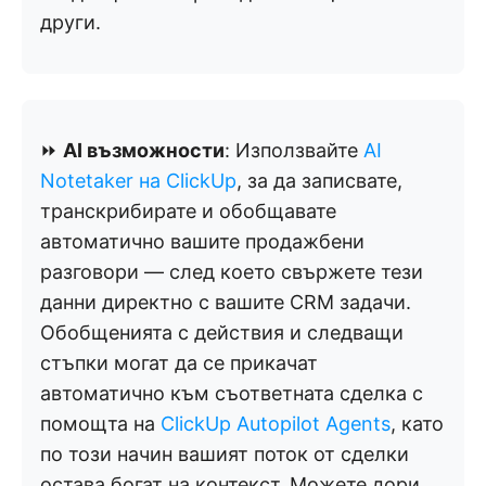
други.
⏩
AI възможности
: Използвайте
AI
Notetaker на ClickUp
, за да записвате,
транскрибирате и обобщавате
автоматично вашите продажбени
разговори — след което свържете тези
данни директно с вашите CRM задачи.
Обобщенията с действия и следващи
стъпки могат да се прикачат
автоматично към съответната сделка с
помощта на
ClickUp Autopilot Agents
, като
по този начин вашият поток от сделки
остава богат на контекст. Можете дори