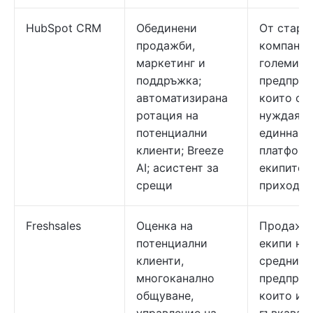
HubSpot CRM
Обединени
От старт
продажби,
компании
маркетинг и
големи
поддръжка;
предприя
автоматизирана
които се
ротация на
нуждаят 
потенциални
единна
клиенти; Breeze
платформ
AI; асистент за
екипите 
срещи
приходит
Freshsales
Оценка на
Продажб
потенциални
екипи на
клиенти,
средни
многоканално
предприя
общуване,
които ис