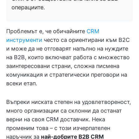
операциите.
Проблемът е, че обичайните
CRM
инструменти
често са ориентирани към B2C
и може да не отговарят напълно на нуждите
на B2B, които включват работа с множество
заинтересовани страни, сложна писмена
комуникация и стратегически преговори на
всеки етап.
Въпреки ниската степен на удовлетвореност,
много организации са склонни да останат
верни на своя CRM доставчик. Нека
променим това – с този изчерпателен
наръчник за
най-добрите B2B CRM