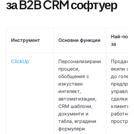
за B2B CRM софтуер
Най-под
Инструмент
Основни функции
за
ClickUp
Персонализирани
Продажб
процеси,
екипи от
обобщения с
до голем
изкуствен
предприя
интелект,
управля
автоматизации,
сделки, з
CRM шаблони,
клиенти 
документи и
работно
табла, вградени
простран
формуляри