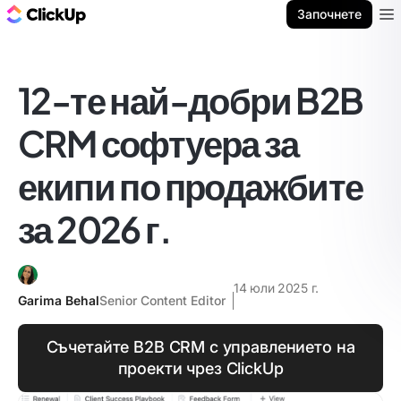
ClickUp блог
Започнете
Ope
12-те най-добри B2B
CRM софтуера за
екипи по продажбите
за 2026 г.
14 юли 2025 г.
Garima Behal
Senior Content Editor
Съчетайте B2B CRM с управлението на
проекти чрез ClickUp