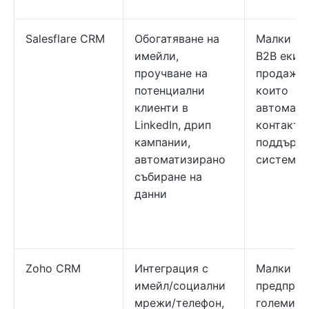
Salesflare CRM
Обогатяване на
Малки и 
имейли,
B2B екип
проучване на
продажби
потенциални
които
клиенти в
автомати
LinkedIn, дрип
контакти
кампании,
поддърж
автоматизирано
системат
събиране на
данни
Zoho CRM
Интеграция с
Малки и 
имейл/социални
предприя
мрежи/телефон,
големи