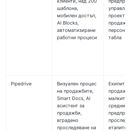
клиенти, над 200
предприя
шаблона,
управля
мобилен достъп,
проекти 
AI Blocks,
продажби
автоматизирани
персонал
работни процеси
табла
Pipedrive
Визуален процес
Екипите 
на продажбите,
продажби
Smart Docs, AI
малките 
асистент за
средни
продажби,
предприя
вградено
проследя
проследяване на
етапите 