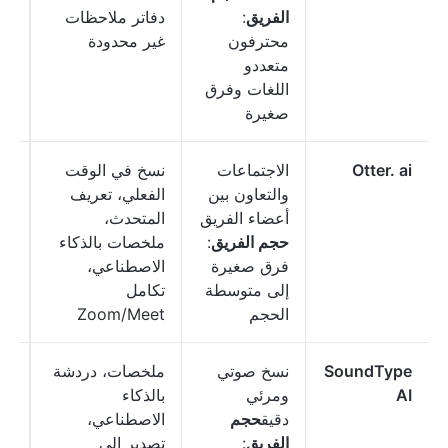
الفريق
:
دفاتر ملاحظات
مس
محترفون
غير محدودة
متعددو
اللغات وفرق
صغيرة
Otter. ai
الاجتماعات
نسخ في الوقت
مج
والتعاون بين
الفعلي، تعريف
أعضاء الفريق
المتحدث،
دول
حجم الفريق
:
ملخصات بالذكاء
شه
فرق صغيرة
الاصطناعي،
مس
إلى متوسطة
تكامل
الحجم
Zoom/Meet
SoundType
نسخ صوتي
ملخصات، دردشة
مج
AI
ومرئي
بالذكاء
دقيق
حجم
الاصطناعي،
دول
الفريق
:
تصدير إلى
شه