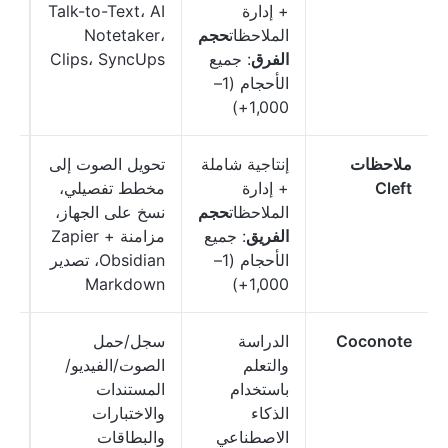
+ إدارة
Talk-to-Text، AI
مج
الملاحظات
حجم
Notetaker،
تخ
الفرق
: جميع
Clips، SyncUps
لل
الأحجام (1–
1,000+)
ملاحظات
إنتاجية شاملة
تحويل الصوت إلى
مج
Cleft
+ إدارة
مخطط تفصيلي،
الملاحظات
حجم
نسخ على الجهاز،
دو
الفريق
: جميع
مزامنة Zapier +
شه
الأحجام (1–
Obsidian، تصدير
مس
Markdown
1,000+)
Coconote
الدراسة
سجل/حمل
مج
والتعلم
الصوت/الفيديو/
باستخدام
المستندات
الذكاء
والاختبارات
الاصطناعي
والبطاقات