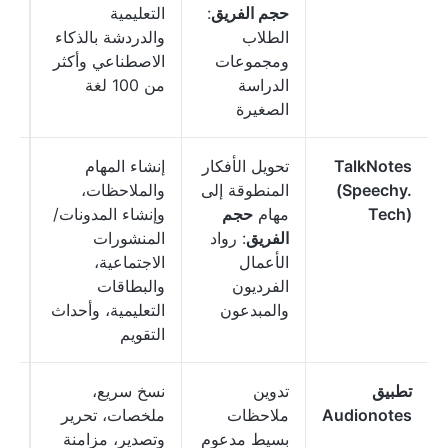
حجم الفريق
:
التعليمية
الطلاب
والدردشة بالذكاء
ومجموعات
الاصطناعي وأكثر
الدراسة
من 100 لغة
الصغيرة
TalkNotes
تحويل الأفكار
إنشاء المهام
(Speechy.
المنطوقة إلى
والملاحظات،
شه
Tech)
مهام
حجم
وإنشاء المدونات/
مس
الفريق
: رواد
المنشورات
الأعمال
الاجتماعية،
الفرديون
والبطاقات
والمبدعون
التعليمية، وأحداث
التقويم
تطبيق
تدوين
نسخ سريع،
ابت
Audionotes
ملاحظات
ملخصات، تحرير
بسيط مدعوم
وتصدير، مزامنة
شه