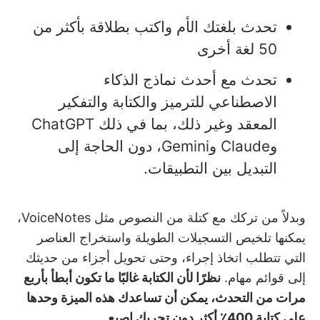
تحدث بلغتك الأم واكتب بطلاقة بأكثر من
50 لغة أخرى
تحدث مع أحدث نماذج الذكاء
الاصطناعي للترميز والكتابة والتفكير
المعقد وغير ذلك، بما في ذلك ChatGPT
وClaude وGemini، دون الحاجة إلى
التبديل بين التطبيقات.
وبدلاً من تركك مع كتلة من النصوص مثل VoiceNotes،
يمكنها تلخيص التسجيلات الطويلة واستخراج العناصر
التي تتطلب اتخاذ إجراء، وحتى تحويل أجزاء من حديثك
إلى قوائم مهام.
نظرًا لأن الكتابة غالبًا ما تكون أبطأ بأربع
مرات من التحدث، يمكن أن تساعدك هذه الميزة وحدها
على كتابة 400٪ أكثر دون تحريك إصبع.