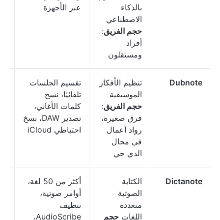
بالذكاء
عبر الأجهزة
مس
الاصطناعي
حجم الفريق
:
أفراد
ومستقلون
Dubnote
تنظيم الأفكار
تقسيم الجلسات
مج
الموسيقية
تلقائيًا، نسخ
حجم الفريق
:
كلمات الأغاني،
فرق صغيرة،
تصدير DAW، نسخ
رواد أعمال
احتياطي iCloud
في مجال
الدي جي
Dictanote
الكتابة
أكثر من 50 لغة،
مج
الصوتية
أوامر صوتية،
متعددة
تنظيف
دو
اللغات
حجم
AudioScribe،
شه