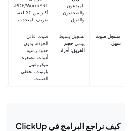
المبدعون
PDF/Word/SRT،
مس
والصحفيون
أكثر من 30 لغة،
والفرق
تعريف المتحدث
مسجل صوت
تسجيل بسيط
صوت عالي
مج
سهل
يومي
حجم
الجودة، بدون
الفريق
: أفراد
حدود زمنية،
أدوات مصغرة،
ميكروفون
بلوتوث، تخطي
الصمت
كيف نراجع البرامج في ClickUp