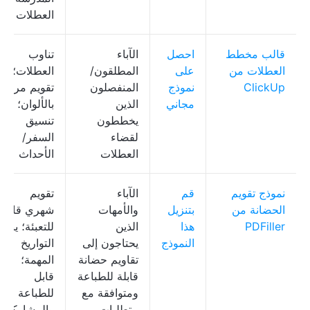
العطلات
قالب مخطط
احصل
الآباء
تناوب
العطلات من
على
المطلقون/
العطلات؛
ClickUp
نموذج
المنفصلون
تقويم مرمز
مجاني
الذين
بالألوان؛
يخططون
تنسيق
لقضاء
السفر/
العطلات
الأحداث
نموذج تقويم
قم
الآباء
تقويم
الحضانة من
بتنزيل
والأمهات
شهري قابل
PDFiller
هذا
الذين
للتعبئة؛ يبرز
النموذج
يحتاجون إلى
التواريخ
تقاويم حضانة
المهمة؛
قابلة للطباعة
قابل
ومتوافقة مع
للطباعة
متطلبات
والمشاركة