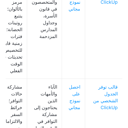
ClickUp
نموذج
والمتخصصون
مرمز
مجاني
في قانون
بالألوان؛
الأسرة،
يتتبع
وجداول
روتينات
المدارس
الحضانة؛
المزدحمة
فترات
زمنية قابلة
للتخصيص؛
تحديثات في
الوقت
الفعلي
قالب توفر
احصل
الآباء
مشاركة
الجدول
على
والأمهات
حالات
الشخصي من
نموذج
الذين
التوافر؛
ClickUp
مجاني
يحتاجون إلى
خرائط
مشاركة
السفر
التوافر في
والالتزامات؛