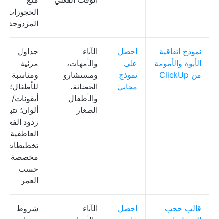
الوقت الفعلي
منع
الحجوزات
المزدوجة
نموذج اتفاقية
احصل
الآباء
جداول
الأبوة والأمومة
على
والأمهات،
مرئية
من ClickUp
نموذج
ومستشارو
ومناسبة
مجاني
الحضانة،
للأطفال؛
والأطفال
أيقونات/
الصغار
ألوان؛ تتبع
ردود الفعل
العاطفية؛
تخطيطات
مخصصة
حسب
العمر
قالب حجب
احصل
الآباء
شروط