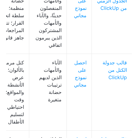
الجدول الزمني
على
والأمهات
حضانة
من ClickUp
نموذج
المنفصلون
منظمة؛
مجاني
حديثًا، والآباء
سلطة اتخاذ
والأمهات
القرار؛ تتبع
المشتركون
المراجعات؛
الذين يبرمون
جاهز قانونيًا
اتفاقي
قالب جدولة
احصل
الآباء
كتل مرمزة
الكتل من
على
والأمهات
بالألوان؛
ClickUp
نموذج
الذين لديهم
عرض
مجاني
ترتيبات
الأنشطة
حضانة
والمواقع؛
متغيرة
وقت
احتياطي
لتسليم
الأطفال