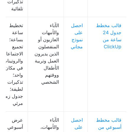
تذكيرات
تلقائية
قالب مخطط
احصل
الآباء
تخطيط
جدول 24
على
والأمهات
ساعة
ساعة من
نموذج
العازبون أو
بساعة؛
ClickUp
مجاني
المنفصلون
تجميع
الذين يديرون
الاجتماعات
العمل وتربية
والروتينات
الأطفال
في مكان
ووقتهم
واحد؛
الشخصي
تذكيرات
لطيفة؛
جدول زمني
مرئي
قالب مخطط
احصل
الآباء
عرض
أسبوعي من
على
والأمهات،
أسبوعي