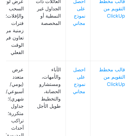
قالب مخطط
احصل
العائلات ذات
عرض لوحة
التقويم من
على
الجداول غير
السحب
ClickUp
نموذج
النمطية أو
والإفلات؛
مجاني
المخصصة
فترات
زمنية مرنة؛
تعاون في
الوقت
الفعلي
قالب مخطط
احصل
الآباء
عرض
التقويم من
على
والأمهات،
متعدد
ClickUp
نموذج
ومستشارو
(يومي/
مجاني
الحضانة،
أسبوعي/
والتخطيط
شهري)؛
طويل الأجل
جداول
متكررة؛
تراكب
أحداث
المدرسة/