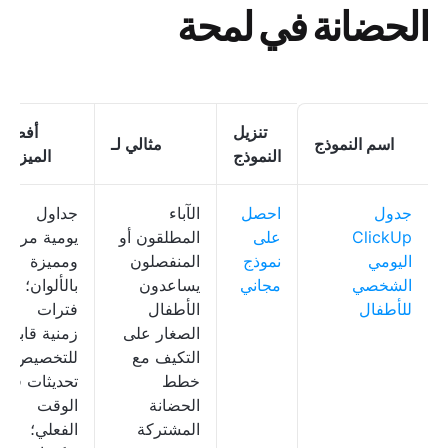
الحضانة في لمحة
تنزيل
أفضل
اسم النموذج
مثالي لـ
النموذج
الميزات
جدول
احصل
الآباء
جداول
ClickUp
على
المطلقون أو
يومية مرئية
اليومي
نموذج
المنفصلون
ومميزة
الشخصي
مجاني
يساعدون
بالألوان؛
للأطفال
الأطفال
فترات
الصغار على
زمنية قابلة
التكيف مع
للتخصيص؛
خطط
تحديثات في
الحضانة
الوقت
المشتركة
الفعلي؛