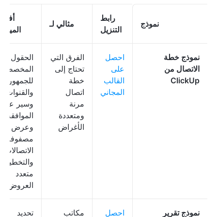
رابط
أفضل
نموذج
مثالي لـ
التنزيل
الميزا
نموذج خطة
احصل
الفرق التي
الحقول
الاتصال من
على
تحتاج إلى
المخصصة
ClickUp
القالب
خطة
للجمهور
المجاني
اتصال
والقنوات،
مرنة
وسير عمل
ومتعددة
الموافقة،
الأغراض
وعرض
مصفوفة
الاتصالات،
والتخطيط
متعدد
العروض
نموذج تقرير
احصل
مكاتب
تحديد