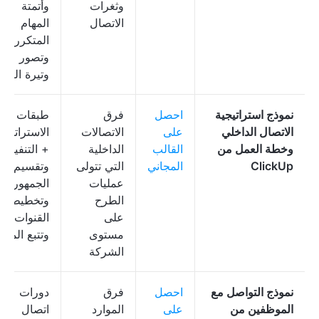
وثغرات
وأتمتة
الاتصال
المهام
المتكررة،
وتصور
وتيرة العم
نموذج استراتيجية
احصل
فرق
طبقات
الاتصال الداخلي
على
الاتصالات
الاستراتيجي
وخطة العمل من
القالب
الداخلية
+ التنفيذ،
ClickUp
المجاني
التي تتولى
وتقسيم
عمليات
الجمهور،
الطرح
وتخطيط
على
القنوات،
مستوى
وتتبع المها
الشركة
نموذج التواصل مع
احصل
فرق
دورات
الموظفين من
على
الموارد
اتصال