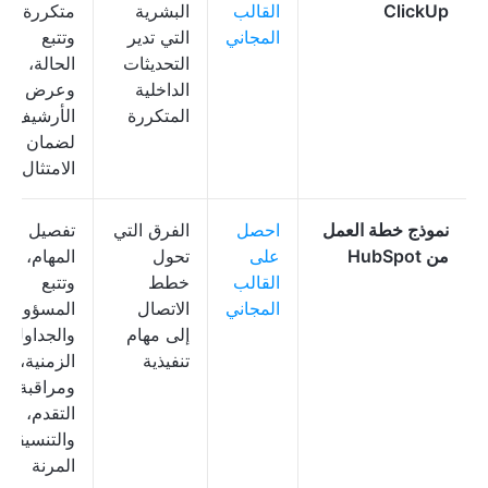
ClickUp
القالب
البشرية
متكررة،
المجاني
التي تدير
وتتبع
التحديثات
الحالة،
الداخلية
وعرض
المتكررة
الأرشيف
لضمان
الامتثال
نموذج خطة العمل
احصل
الفرق التي
تفصيل
من HubSpot
على
تحول
المهام،
القالب
خطط
وتتبع
المجاني
الاتصال
المسؤولية،
إلى مهام
والجداول
تنفيذية
الزمنية،
ومراقبة
التقدم،
والتنسيقات
المرنة