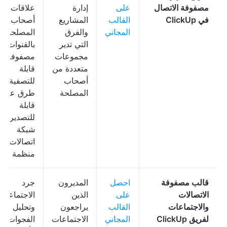
مصفوفة الاتصال
على
إدارة
علاقات
في ClickUp
القالب
المشاريع
أصحاب
المجاني
والفرق
المصلحة
التي تدير
بالقنوات،
مجموعات
مصفوفة
متعددة من
قابلة
أصحاب
للتصفية،
المصلحة
طرق عرض
قابلة
للتصدير،
شبكة
اتصالات
منظمة
قالب مصفوفة
احصل
المديرون
جرد
الاتصالات
على
الذين
الاجتماعات
والاجتماعات
القالب
يراجعون
وتحليل
لفريق ClickUp
المجاني
الاجتماعات
الفجوات،