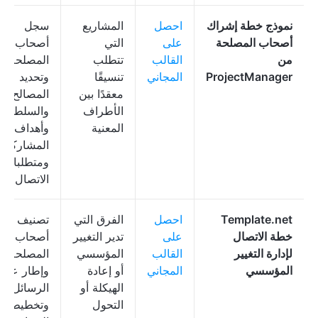
نموذج خطة إشراك
احصل
المشاريع
سجل
أصحاب المصلحة
على
التي
أصحاب
من
القالب
تتطلب
المصلحة،
ProjectManager
المجاني
تنسيقًا
وتحديد
معقدًا بين
المصالح
الأطراف
والسلطات،
المعنية
وأهداف
المشاركة،
ومتطلبات
الاتصال
Template.net
احصل
الفرق التي
تصنيف
خطة الاتصال
على
تدير التغيير
أصحاب
لإدارة التغيير
القالب
المؤسسي
المصلحة،
المؤسسي
المجاني
أو إعادة
وإطار عمل
الهيكلة أو
الرسائل،
التحول
وتخطيط