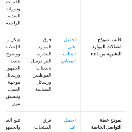
القنوات،
ودورات
التغذية
الراجعة
قالب. نموذج
احصل
فرق
هيكل واضح
اتصالات الموارد
على
الموارد
للإعلانات،
البشرية من net
القالب
البشرية
ووضوح في
المجاني
التي ترسل
تحديد
تحديثات
الجمهور،
الموظفين
ورسائل
ورسائل
موجهة نحو
السياسة
العمل،
وتنسيق
مرن
نموذج خطة
احصل
فرق
تتبع الغرض
التواصل الخاصة
على
المنتجات
والجمهور،