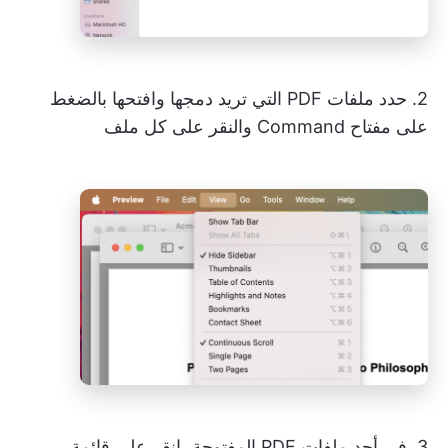
2. حدد ملفات PDF التي تريد دمجها وافتحها بالضغط
على مفتاح Command والنقر على كل ملف
3. في أحد ملفات PDF المفتوحة، انقر على قائمة