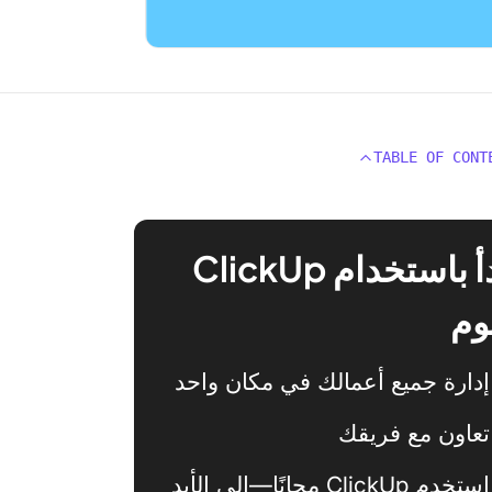
TABLE OF CONT
ابدأ باستخدام ClickUp
وم
إدارة جميع أعمالك في مكان واحد
تعاون مع فريقك
استخدم ClickUp مجانًا—إلى الأبد