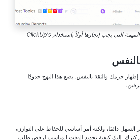
قم بتعيين مستويات الأولوية لمهمتك بناءً على المهمة التي يجب إنجازها أولاً باستخدام ClickUp's
بالنفس
إظهار حزمك
والثقة بالنفس. يضع هذا النهج حدودًا
رفين.
 السهل دائمًا، ولكنه أمر أساسي للحفاظ على التوازن،
تركيزك. إليك كيفية تحديد الوقت المناسب لرفض طلب