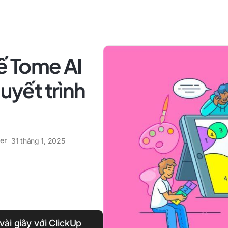
hế Tome AI
huyết trình
er
31 tháng 1, 2025
vài giây với ClickUp