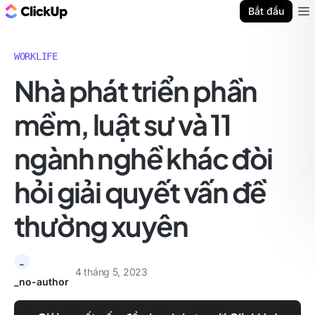
ClickUp Blog
Bắt đầu
Ope
WORKLIFE
Nhà phát triển phần
mềm, luật sư và 11
ngành nghề khác đòi
hỏi giải quyết vấn đề
thường xuyên
_
4 tháng 5, 2023
_no-author