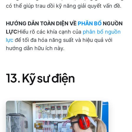
có thể giúp trau dồi kỹ năng giải quyết vấn đề.
HƯỚNG DẪN TOÀN DIỆN VỀ
PHÂN BỔ
NGUỒN
LỰC
Hiểu rõ các khía cạnh của
phân bổ nguồn
lực
để tối đa hóa năng suất và hiệu quả với
hướng dẫn hữu ích này.
13. Kỹ sư điện