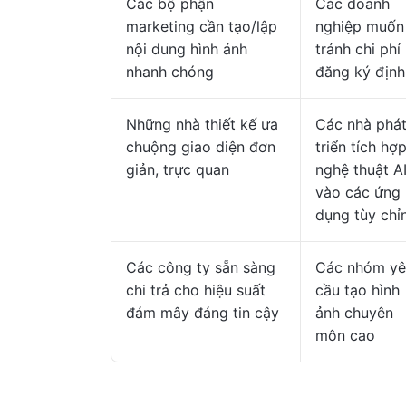
Các bộ phận
Các doanh
marketing cần tạo/lập
nghiệp muốn
nội dung hình ảnh
tránh chi phí
nhanh chóng
đăng ký định
Những nhà thiết kế ưa
Các nhà phá
chuộng giao diện đơn
triển tích hợ
giản, trực quan
nghệ thuật A
vào các ứng
dụng tùy chỉ
Các công ty sẵn sàng
Các nhóm yê
chi trả cho hiệu suất
cầu tạo hình
đám mây đáng tin cậy
ảnh chuyên
môn cao