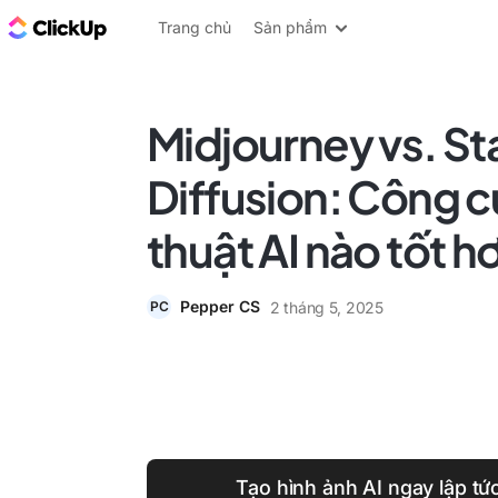
ClickUp Blog
Trang chủ
Sản phẩm
Midjourney vs. St
Diffusion: Công c
thuật AI nào tốt h
Pepper CS
2 tháng 5, 2025
PC
Tạo hình ảnh AI ngay lập tứ