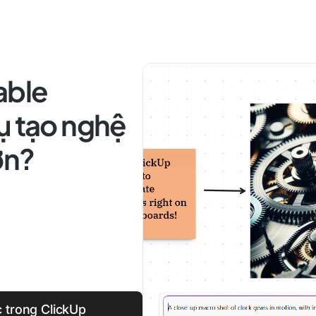
able
ụ tạo nghệ
ơn?
c trong ClickUp