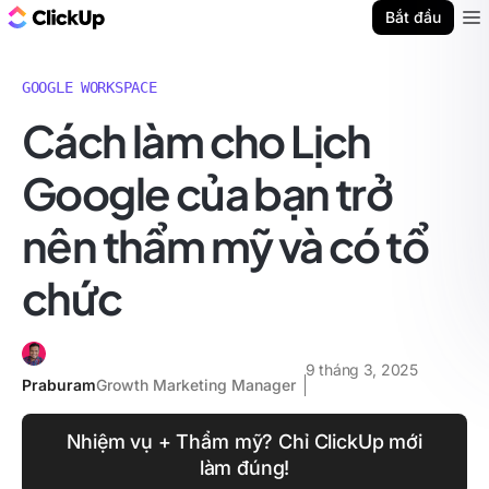
ClickUp Blog
Bắt đầu
Ope
GOOGLE WORKSPACE
Cách làm cho Lịch
Google của bạn trở
nên thẩm mỹ và có tổ
chức
9 tháng 3, 2025
Praburam
Growth Marketing Manager
Nhiệm vụ + Thẩm mỹ? Chỉ ClickUp mới
làm đúng!