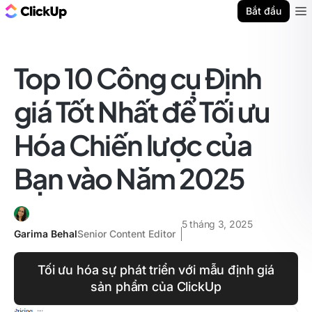
ClickUp Blog
Bắt đầu
Ope
Top 10 Công cụ Định
giá Tốt Nhất để Tối ưu
Hóa Chiến lược của
Bạn vào Năm 2025
5 tháng 3, 2025
Garima Behal
Senior Content Editor
Tối ưu hóa sự phát triển với mẫu định giá
sản phẩm của ClickUp