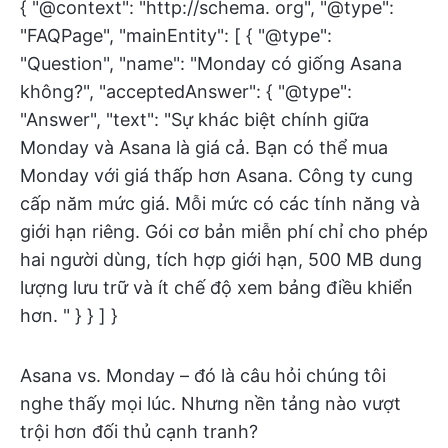
{ "@context": "http://schema. org", "@type":
"FAQPage", "mainEntity": [ { "@type":
"Question", "name": "Monday có giống Asana
không?", "acceptedAnswer": { "@type":
"Answer", "text": "Sự khác biệt chính giữa
Monday và Asana là giá cả. Bạn có thể mua
Monday với giá thấp hơn Asana. Công ty cung
cấp năm mức giá. Mỗi mức có các tính năng và
giới hạn riêng. Gói cơ bản miễn phí chỉ cho phép
hai người dùng, tích hợp giới hạn, 500 MB dung
lượng lưu trữ và ít chế độ xem bảng điều khiển
hơn. " } } ] }
Asana vs. Monday – đó là câu hỏi chúng tôi
nghe thấy mọi lúc. Nhưng nền tảng nào vượt
trội hơn đối thủ cạnh tranh?