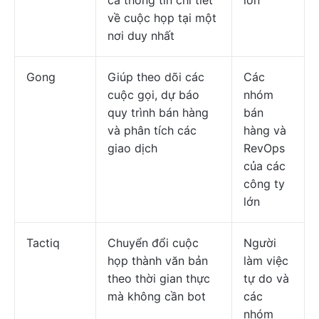
cả thông tin chi tiết
lớn
về cuộc họp tại một
nơi duy nhất
Gong
Giúp theo dõi các
Các
cuộc gọi, dự báo
nhóm
quy trình bán hàng
bán
và phân tích các
hàng và
giao dịch
RevOps
của các
công ty
lớn
Tactiq
Chuyển đổi cuộc
Người
họp thành văn bản
làm việc
theo thời gian thực
tự do và
mà không cần bot
các
nhóm