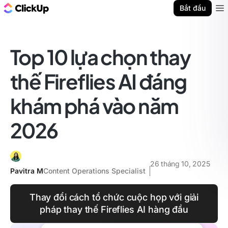
ClickUp Blog
Bắt đầu
Ope
Top 10 lựa chọn thay
thế Fireflies AI đáng
khám phá vào năm
2026
26 tháng 10, 2025
Pavitra M
Content Operations Specialist
Thay đổi cách tổ chức cuộc họp với giải
pháp thay thế Fireflies AI hàng đầu