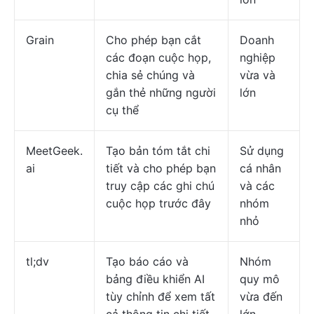
Grain
Cho phép bạn cắt
Doanh
các đoạn cuộc họp,
nghiệp
chia sẻ chúng và
vừa và
gắn thẻ những người
lớn
cụ thể
MeetGeek.
Tạo bản tóm tắt chi
Sử dụng
ai
tiết và cho phép bạn
cá nhân
truy cập các ghi chú
và các
cuộc họp trước đây
nhóm
nhỏ
tl;dv
Tạo báo cáo và
Nhóm
bảng điều khiển AI
quy mô
tùy chỉnh để xem tất
vừa đến