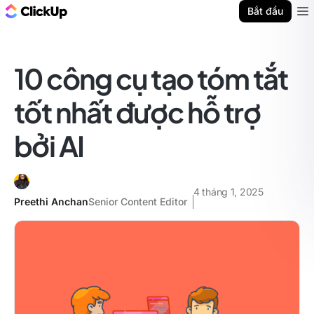
ClickUp Blog
Bắt đầu
Ope
10 công cụ tạo tóm tắt
tốt nhất được hỗ trợ
bởi AI
4 tháng 1, 2025
Preethi Anchan
Senior Content Editor