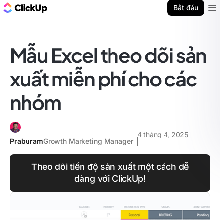
ClickUp Blog
Bắt đầu
Ope
Mẫu Excel theo dõi sản
xuất miễn phí cho các
nhóm
4 tháng 4, 2025
Praburam
Growth Marketing Manager
Theo dõi tiến độ sản xuất một cách dễ
dàng với ClickUp!