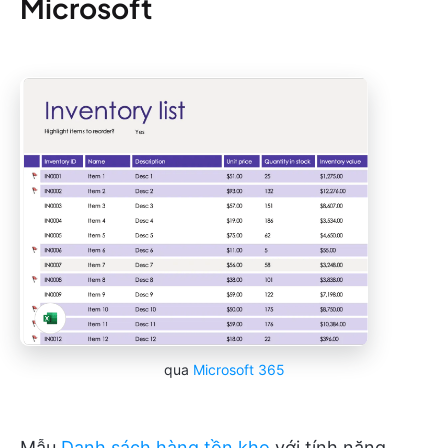
Microsoft
qua
Microsoft 365
Mẫu
Danh sách hàng tồn kho
với tính năng