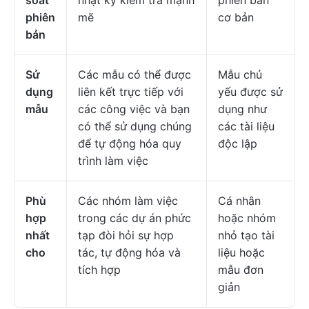
soát
nhật ký kiểm tra mạnh
phiên bản
phiên
mẽ
cơ bản
bản
Sử
Các mẫu có thể được
Mẫu chủ
dụng
liên kết trực tiếp với
yếu được sử
mẫu
các công việc và bạn
dụng như
có thể sử dụng chúng
các tài liệu
để tự động hóa quy
độc lập
trình làm việc
Phù
Các nhóm làm việc
Cá nhân
hợp
trong các dự án phức
hoặc nhóm
nhất
tạp đòi hỏi sự hợp
nhỏ tạo tài
cho
tác, tự động hóa và
liệu hoặc
tích hợp
mẫu đơn
giản