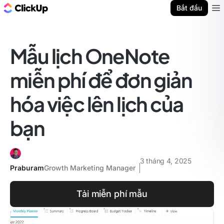
ClickUp Blog
Bắt đầu
Ope
Mẫu lịch OneNote
miễn phí để đơn giản
hóa việc lên lịch của
bạn
3 tháng 4, 2025
Praburam
Growth Marketing Manager
Tải miễn phí mẫu