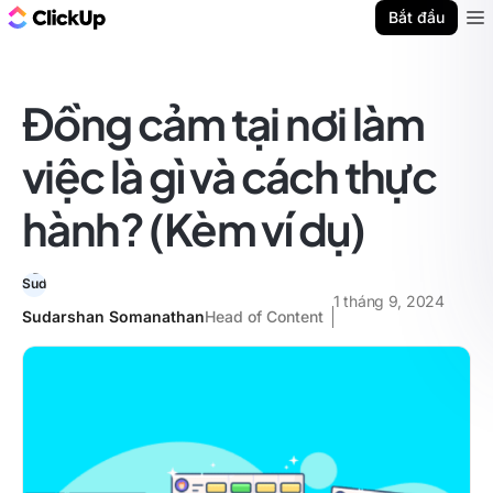
ClickUp Blog
Bắt đầu
Ope
Đồng cảm tại nơi làm
việc là gì và cách thực
hành? (Kèm ví dụ)
1 tháng 9, 2024
Sudarshan Somanathan
Head of Content