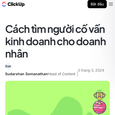
ClickUp Blog
Bắt đầu
Ope
Cách tìm người cố vấn
kinh doanh cho doanh
nhân
3 tháng 5, 2024
Sudarshan Somanathan
Head of Content