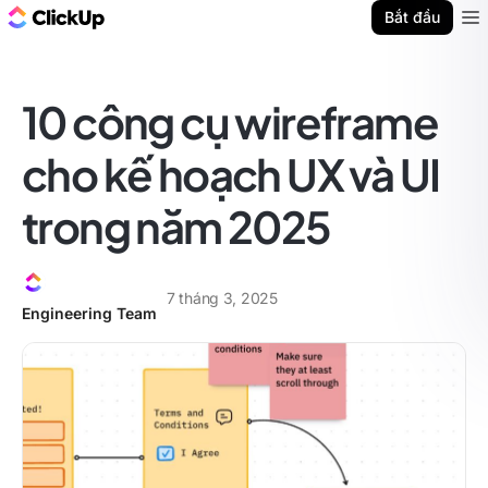
ClickUp Blog
Bắt đầu
Ope
10 công cụ wireframe
cho kế hoạch UX và UI
trong năm 2025
7 tháng 3, 2025
Engineering Team