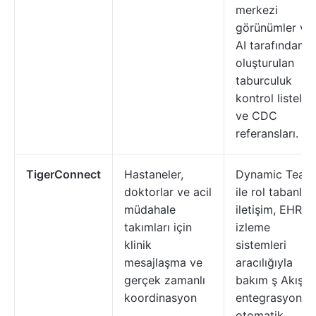
merkezi
görünümler ve
AI tarafından
oluşturulan
taburculuk
kontrol listeleri
ve CDC
referansları.
TigerConnect
Hastaneler,
Dynamic Team
doktorlar ve acil
ile rol tabanlı
müdahale
iletişim, EHR v
takımları için
izleme
klinik
sistemleri
mesajlaşma ve
aracılığıyla
gerçek zamanlı
bakım ş Akışı
koordinasyon
entegrasyonu,
otomatik