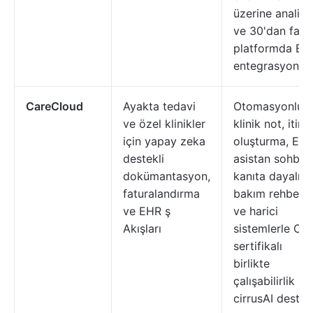
üzerine analizl
ve 30'dan fazl
platformda E
entegrasyonları
CareCloud
Ayakta tedavi
Otomasyonlu
ve özel klinikler
klinik not, itira
için yapay zeka
oluşturma, EH
destekli
asistan sohbeti
dokümantasyon,
kanıta dayalı
faturalandırma
bakım rehberli
ve EHR ş
ve harici
Akışları
sistemlerle ON
sertifikalı
birlikte
çalışabilirlik içi
cirrusAI destek