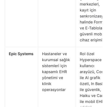
merkezleri,
kayıt için
senkronizasyo
halinde Formla
ve E-Tablolar 
güvenli mobil
cihaz erişimi
Epic Systems
Hastaneler ve
Rol özel
kurumsal sağlık
Hyperspace
sistemleri için
kullanıcı
kapsamlı EHR
arayüzü, Come
yönetimi ve
ile AI grafik
klinik
özeti, In Baske
operasyonlar
ile güvenlik, ve
Haiku ve Cant
ile mobil EHR