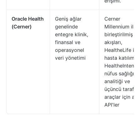
erişimi.
Oracle Health
Geniş ağlar
Cerner
(Cerner)
genelinde
Millennium ile
entegre klinik,
birleştirilmiş ş
finansal ve
akışları,
operasyonel
HealtheLife ile
veri yönetimi
hasta katılımı,
HealtheIntent i
nüfus sağlığı
analitiği ve
üçüncü taraf
araçlar için açı
API'ler