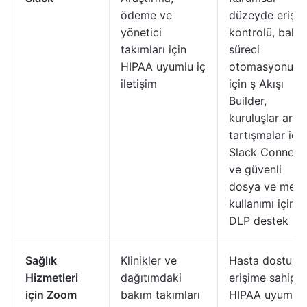
ödeme ve
düzeyde erişi
yönetici
kontrolü, bakı
takımları için
süreci
HIPAA uyumlu iç
otomasyonu
iletişim
için ş Akışı
Builder,
kuruluşlar arası
tartışmalar için
Slack Connect
ve güvenli
dosya ve mesa
kullanımı için
DLP destek
Sağlık
Klinikler ve
Hasta dostu
Hizmetleri
dağıtımdaki
erişime sahip
için Zoom
bakım takımları
HIPAA uyumlu