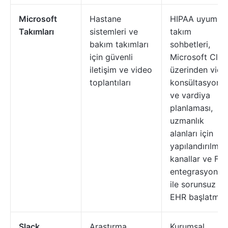
Microsoft
Hastane
HIPAA uyumlu
Takımları
sistemleri ve
takım
bakım takımları
sohbetleri,
için güvenli
Microsoft Clo
iletişim ve video
üzerinden vide
toplantıları
konsültasyonla
ve vardiya
planlaması,
uzmanlık
alanları için
yapılandırılmış
kanallar ve FH
entegrasyonu
ile sorunsuz
EHR başlatma.
Slack
Araştırma,
Kurumsal