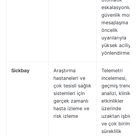
eskalasyonlu
güvenlik mobil
mesajlaşma ve
öncelik
uyarılarıyla
yüksek aciliyetl
yönlendirme
Sickbay
Araştırma
Telemetri
hastaneleri ve
incelemesi,
çok tesisli sağlık
geçmiş trend
sistemleri için
analizi, klinik
gerçek zamanlı
etkinlikler
hasta izleme ve
üzerinde
risk izleme
uzaktan işbirliğ
ve çok birimli
süreklilik