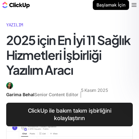
ClickUp Blog
Başlamak İçin
Ope
YAZILIM
2025 için En İyi 11 Sağlık
Hizmetleri İşbirliği
Yazılım Aracı
5 Kasım 2025
Garima Behal
Senior Content Editor
ClickUp ile bakım takım işbirliğini
kolaylaştırın