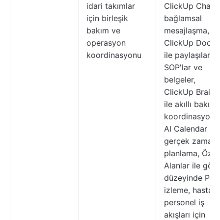
idari takımlar
ClickUp Chat i
için birleşik
bağlamsal
bakım ve
mesajlaşma,
operasyon
ClickUp Docs
koordinasyonu
ile paylaşılan
SOP'lar ve
belgeler,
ClickUp Brain
ile akıllı bakım
koordinasyonu
AI Calendar ile
gerçek zamanl
planlama, Özel
Alanlar ile gör
düzeyinde PHI
izleme, hasta 
personel iş
akışları için