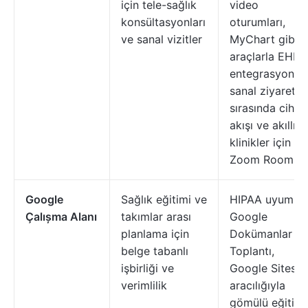
için tele-sağlık
video
konsültasyonları
oturumları,
ve sanal vizitler
MyChart gibi
araçlarla EHR
entegrasyonları
sanal ziyaretle
sırasında cihaz
akışı ve akıllı
klinikler için
Zoom Rooms.
Google
Sağlık eğitimi ve
HIPAA uyumlu
Çalıșma Alanı
takımlar arası
Google
planlama için
Dokümanlar ve
belge tabanlı
Toplantı,
işbirliği ve
Google Sites
verimlilik
aracılığıyla
gömülü eğitim