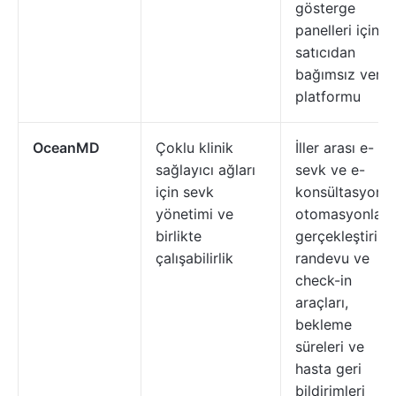
gösterge
panelleri için
satıcıdan
bağımsız veri
platformu
OceanMD
Çoklu klinik
İller arası e-
sağlayıcı ağları
sevk ve e-
için sevk
konsültasyonla
yönetimi ve
otomasyonla
birlikte
gerçekleştirile
çalışabilirlik
randevu ve
check-in
araçları,
bekleme
süreleri ve
hasta geri
bildirimleri