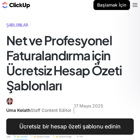
ClickUp Blog
Başlamak İçin
Ope
ŞABLONLAR
Net ve Profesyonel
Faturalandırma için
Ücretsiz Hesap Özeti
Şablonları
17 Mayıs 2025
Uma Kelath
Staff Content Editor
Ücretsiz bir hesap özeti şablonu edinin