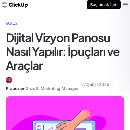
ClickUp Blog
Başlamak İçin
Ope
GOALS
Dijital Vizyon Panosu
Nasıl Yapılır: İpuçları ve
Araçlar
27 Şubat 2025
Praburam
Growth Marketing Manager