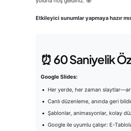
yoluna hoş geldiniz. 🤩
Etkileyici sunumlar yapmaya hazır mı
⏰ 60 Saniyelik Ö
Google Slides:
Her yerde, her zaman slaytlar—art
Canlı düzenleme, anında geri bildiri
Şablonlar, animasyonlar, kolay dü
Google ile uyumlu çalışır: E-Tablo