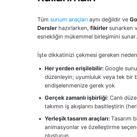
Tüm
sunum araçları
aynı değildir ve
Go
Dersler
hazırlarken,
fikirler
sunarken 
esnekliğin mükemmel birleşimini sunar.
İşte dikkatinizi çekmesi gereken neden
Her yerden erişilebilir:
Google sunum
düzenleyin; uyumluluk veya tek bir 
endişelenmenize gerek yok
Gerçek zamanlı işbirliği:
Canlı düzen
takımın iş akışlarını basitleştirin (h
Yerleşik tasarım araçları:
Tasarım bi
animasyonlar ve özelleştirme seçene
oluşturun