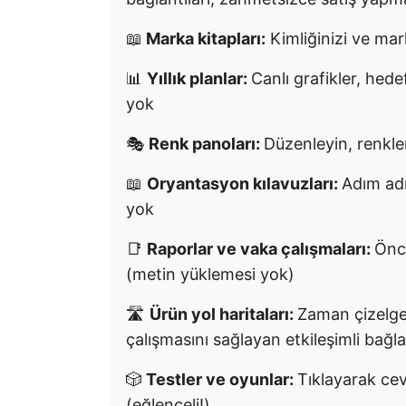
📖
Marka kitapları:
Kimliğinizi ve mark
📊
Yıllık planlar:
Canlı grafikler, hede
yok
🎭
Renk panoları:
Düzenleyin, renkle
📖
Oryantasyon kılavuzları:
Adım adı
yok
📑
Raporlar ve vaka çalışmaları:
Önce
(metin yüklemesi yok)
🛣️
Ürün yol haritaları:
Zaman çizelgel
çalışmasını sağlayan etkileşimli bağla
🎲
Testler ve oyunlar:
Tıklayarak cev
(eğlenceli!)