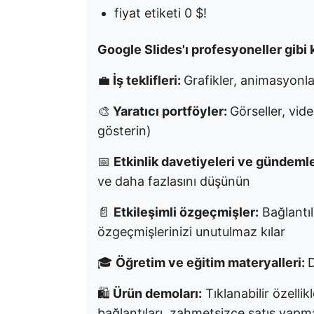
fiyat etiketi 0 $!
Google Slides'ı profesyoneller gibi
💼
İş teklifleri:
Grafikler, animasyonla
🎨
Yaratıcı portföyler:
Görseller, vide
gösterin)
📅
Etkinlik davetiyeleri ve gündemle
ve daha fazlasını düşünün
📄
Etkileşimli özgeçmişler:
Bağlantıl
özgeçmişlerinizi unutulmaz kılar
🎓
Öğretim ve eğitim materyalleri:
D
🛍️
Ürün demoları:
Tıklanabilir özellik
bağlantıları, zahmetsizce satış yapm