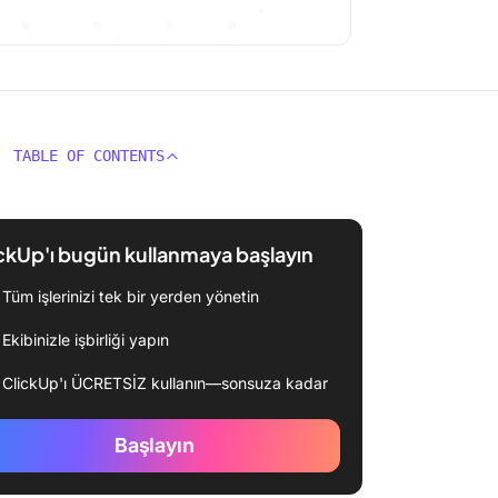
TABLE OF CONTENTS
ckUp'ı bugün kullanmaya başlayın
Tüm işlerinizi tek bir yerden yönetin
Ekibinizle işbirliği yapın
ClickUp'ı ÜCRETSİZ kullanın—sonsuza kadar
Başlayın