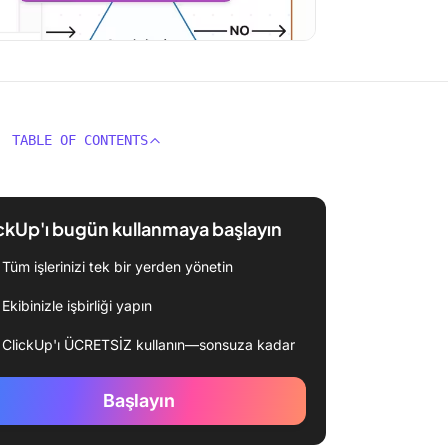
TABLE OF CONTENTS
ckUp'ı bugün kullanmaya başlayın
Tüm işlerinizi tek bir yerden yönetin
Ekibinizle işbirliği yapın
ClickUp'ı ÜCRETSİZ kullanın—sonsuza kadar
Başlayın