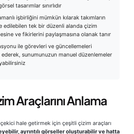
örsel tasarımlar sınırlıdır
manlı işbirliğini mümkün kılarak takımların
 edilebilen tek bir düzenli alanda çizim
sine ve fikirlerini paylaşmasına olanak tanır
syonu ile görevleri ve güncellemeleri
ze ederek, sunumunuzun manuel düzenlemeler
bilirsiniz
zim Araçlarını Anlama
çekici hale getirmek için çeşitli çizim araçları
yebilir, ayrıntılı görseller oluşturabilir ve hatta