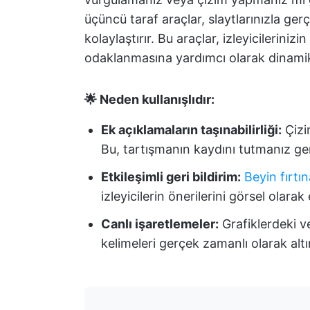
üçüncü taraf araçlar, slaytlarınızla ge
kolaylaştırır. Bu araçlar, izleyicilerini
odaklanmasına yardımcı olarak dinamik 
🌟 Neden kullanışlıdır:
Ek açıklamaların taşınabilirliği:
Çizi
Bu, tartışmanın kaydını tutmanız ger
Etkileşimli geri bildirim:
Beyin fırtı
izleyicilerin önerilerini görsel olara
Canlı işaretlemeler:
Grafiklerdeki ve
kelimeleri gerçek zamanlı olarak altın