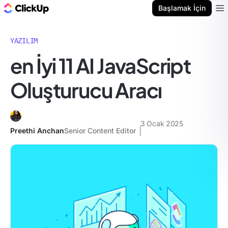
ClickUp Blog
Başlamak İçin
Ope
YAZILIM
en İyi 11 AI JavaScript
Oluşturucu Aracı
3 Ocak 2025
Preethi Anchan
Senior Content Editor