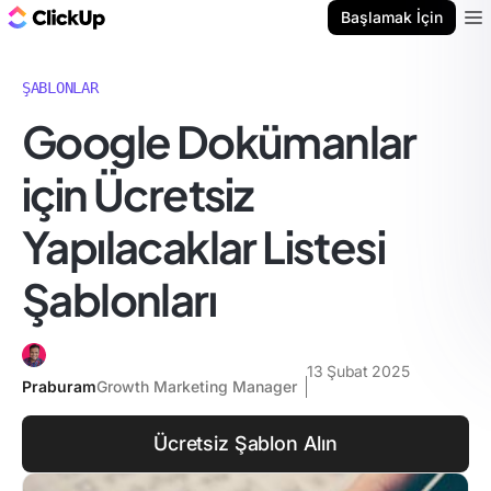
ClickUp Blog
Başlamak İçin
Ope
ŞABLONLAR
Google Dokümanlar
için Ücretsiz
Yapılacaklar Listesi
Şablonları
13 Şubat 2025
Praburam
Growth Marketing Manager
Ücretsiz Şablon Alın