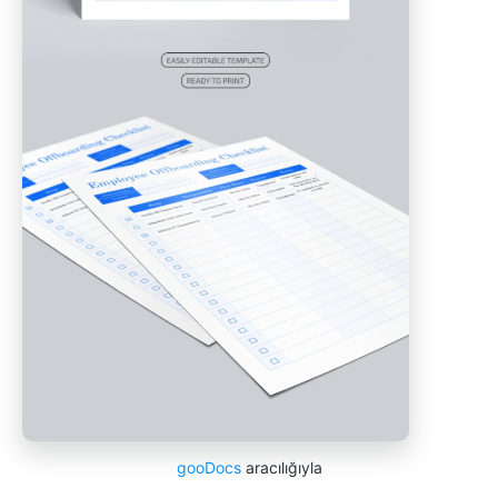
gooDocs
aracılığıyla