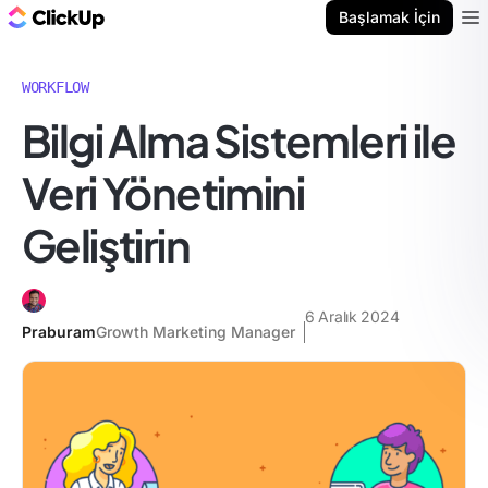
ClickUp Blog
Başlamak İçin
Ope
WORKFLOW
Bilgi Alma Sistemleri ile
Veri Yönetimini
Geliştirin
6 Aralık 2024
Praburam
Growth Marketing Manager