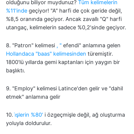
olduğunu biliyor muydunuz?
Tüm kelimelerin
%11'inde
geçiyor! "A" harfi de çok geride değil,
%8,5 oranında geçiyor. Ancak zavallı "Q" harfi
utangaç, kelimelerin sadece %0,2'sinde geçiyor.
8. "Patron" kelimesi
, "
efendi" anlamına gelen
Hollandaca "baas" kelimesinden
türemiştir.
1800'lü yıllarda gemi kaptanları için yaygın bir
başlıktı.
9. "Employ" kelimesi Latince'den gelir ve "dahil
etmek" anlamına gelir
10.
i̇şlerin %80'
i özgeçmişle değil, ağ oluşturma
yoluyla doldurulur.