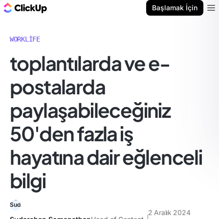
ClickUp Blog
Başlamak İçin
Ope
WORKLIFE
toplantılarda ve e-
postalarda
paylaşabileceğiniz
50'den fazla iş
hayatına dair eğlenceli
bilgi
2 Aralık 2024