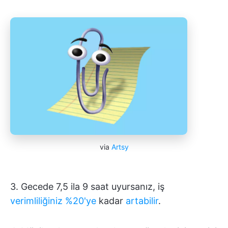
via
Artsy
3. Gecede 7,5 ila 9 saat uyursanız, iş
verimliliğiniz %20'ye
kadar
artabilir
.