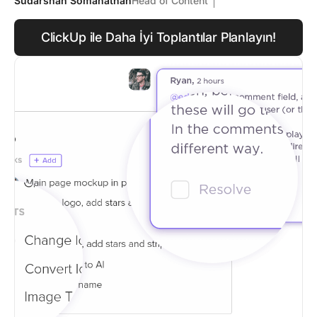
Sudarshan Somanathan
Head of Content
ClickUp ile Daha İyi Toplantılar Planlayın!