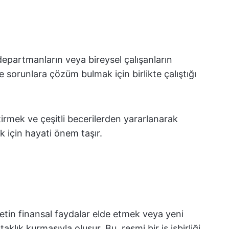
n, departmanların veya bireysel çalışanların
ve sorunlara çözüm bulmak için birlikte çalıştığı
tirmek ve çeşitli becerilerden yararlanarak
ek için hayati önem taşır.
irketin finansal faydalar elde etmek veya yeni
aklık kurmasıyla oluşur. Bu, resmi bir iş işbirliği