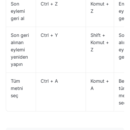
Son
Ctrl + Z
Komut +
En s
eylemi
Z
eyle
geri al
geri a
Son geri
Ctrl + Y
Shift +
Son 
alınan
Komut +
alına
eylemi
Z
eyle
yeniden
geri a
yapın
Tüm
Ctrl + A
Komut +
Belg
metni
A
tüm
seç
metn
seçe