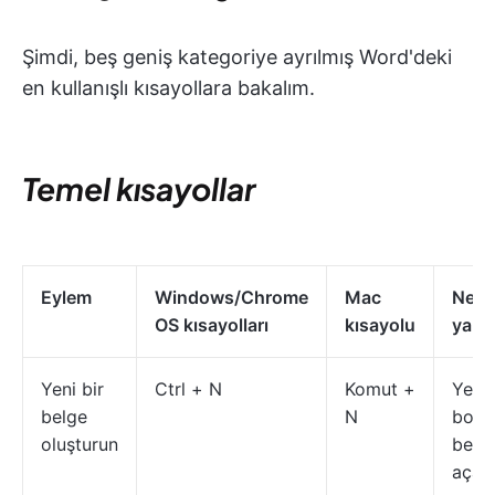
Şimdi, beş geniş kategoriye ayrılmış Word'deki
en kullanışlı kısayollara bakalım.
Temel kısayollar
Eylem
Windows/Chrome
Mac
Ne
OS kısayolları
kısayolu
yapa
Yeni bir
Ctrl + N
Komut +
Yeni 
belge
N
boş
oluşturun
belg
açar