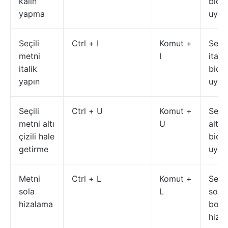
kalın
biçi
yapma
uygu
Seçili
Ctrl + I
Komut +
Seçi
metni
I
italik
italik
biçi
yapın
uygu
Seçili
Ctrl + U
Komut +
Seçi
metni altı
U
altı ç
çizili hale
biçi
getirme
uygu
Metni
Ctrl + L
Komut +
Seçil
sola
L
sol 
hizalama
boşl
hizal