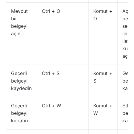
Mevcut
Ctrl + O
Komut +
Açıl
bir
O
belg
belgeyi
seçm
açın
için b
ileti
kutu
açar
Geçerli
Ctrl + S
Komut +
Geçer
belgeyi
S
belg
kaydedin
kayd
Geçerli
Ctrl + W
Komut +
Etkin
belgeyi
W
belg
kapatın
kapat