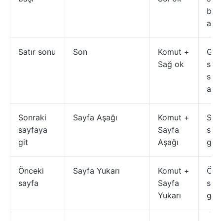
baş
atla
Satır sonu
Son
Komut +
Geç
Sağ ok
satı
son
atla
Sonraki
Sayfa Aşağı
Komut +
Son
sayfaya
Sayfa
say
git
Aşağı
geç
Önceki
Sayfa Yukarı
Komut +
Önc
sayfa
Sayfa
say
Yukarı
gid