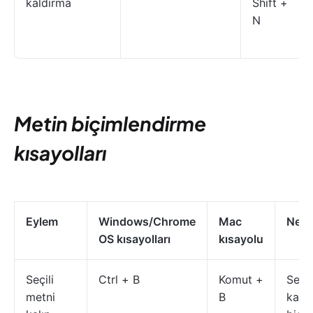
kaldırma
Shift +
N
Metin biçimlendirme
kısayolları
Eylem
Windows/Chrome
Mac
Ne y
OS kısayolları
kısayolu
Seçili
Ctrl + B
Komut +
Seçi
metni
B
kalın