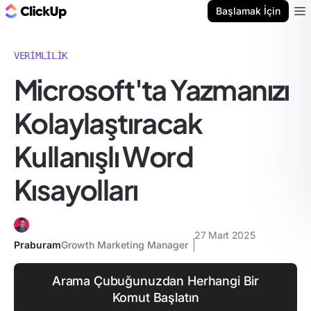
ClickUp Blog
Başlamak İçin
Ope
VERIMLILIK
Microsoft'ta Yazmanızı
Kolaylaştıracak
Kullanışlı Word
Kısayolları
27 Mart 2025
Praburam
Growth Marketing Manager
Arama Çubuğunuzdan Herhangi Bir
Komut Başlatın