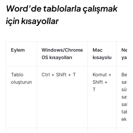
Word'de tablolarla çalışmak
için kısayollar
Eylem
Windows/Chrome
Mac
Ne
OS kısayolları
kısayolu
yapa
Tablo
Ctrl + Shift + T
Komut +
Belir
oluşturun
Shift +
satır
T
sütu
sayıs
sahip
tablo
ekler