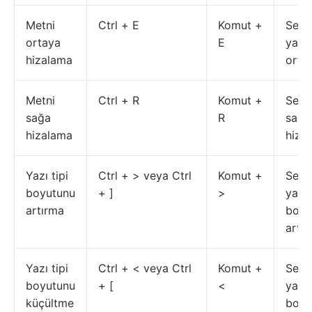
Metni
Ctrl + E
Komut +
Seçil
ortaya
E
yata
hizalama
ortal
Metni
Ctrl + R
Komut +
Seçil
sağa
R
sağ 
hizalama
hizal
Yazı tipi
Ctrl + > veya Ctrl
Komut +
Seçil
boyutunu
+ ]
>
yazı 
artırma
boyu
artırı
Yazı tipi
Ctrl + < veya Ctrl
Komut +
Seçil
boyutunu
+ [
<
yazı 
küçültme
boyu