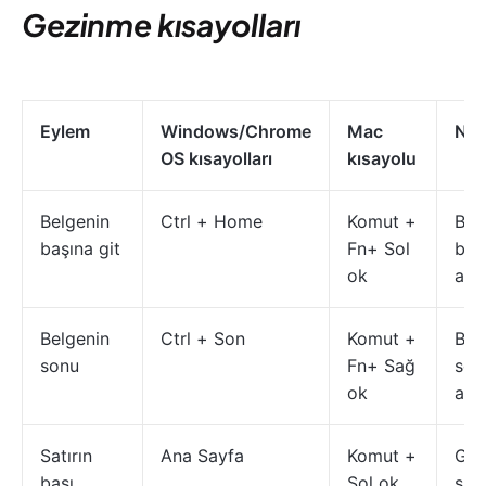
Gezinme kısayolları
Eylem
Windows/Chrome
Mac
Ne 
OS kısayolları
kısayolu
Belgenin
Ctrl + Home
Komut +
Bel
başına git
Fn+ Sol
baş
ok
atla
Belgenin
Ctrl + Son
Komut +
Bel
sonu
Fn+ Sağ
son
ok
atla
Satırın
Ana Sayfa
Komut +
Geç
başı
Sol ok
satı