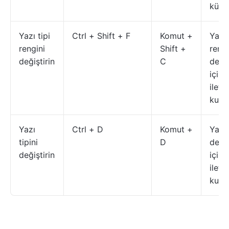
küçü
Yazı tipi
Ctrl + Shift + F
Komut +
Yazı 
rengini
Shift +
rengi
değiştirin
C
deği
için 
ileti
kutu
Yazı
Ctrl + D
Komut +
Yazı t
tipini
D
deği
değiştirin
için 
ileti
kutu