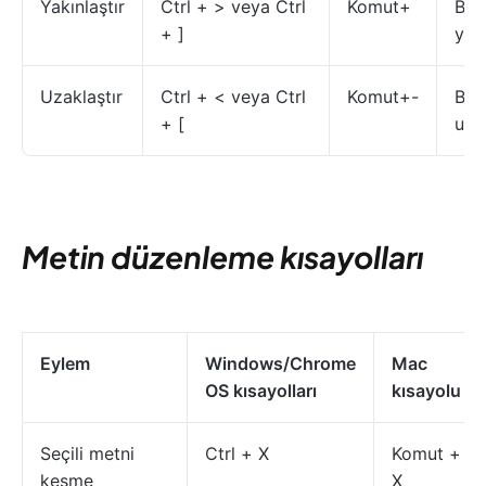
Yakınlaştır
Ctrl + > veya Ctrl
Komut+
Bel
+ ]
yakı
Uzaklaştır
Ctrl + < veya Ctrl
Komut+-
Bel
+ [
uzak
Metin düzenleme kısayolları
Eylem
Windows/Chrome
Mac
OS kısayolları
kısayolu
Seçili metni
Ctrl + X
Komut +
kesme
X