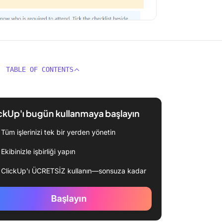
TABLE OF CONTENTS
ckUp'ı bugün kullanmaya başlayın
Tüm işlerinizi tek bir yerden yönetin
Ekibinizle işbirliği yapın
ClickUp'ı ÜCRETSİZ kullanın—sonsuza kadar
Başlayın