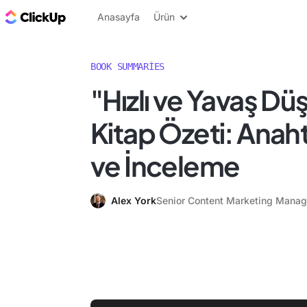
ClickUp Blog
Anasayfa
Ürün
BOOK SUMMARIES
"Hızlı ve Yavaş D
Kitap Özeti: Anah
ve İnceleme
Alex York
Senior Content Marketing Manag