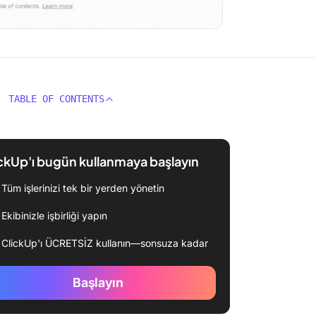
TABLE OF CONTENTS
ckUp'ı bugün kullanmaya başlayın
Tüm işlerinizi tek bir yerden yönetin
Ekibinizle işbirliği yapın
ClickUp'ı ÜCRETSİZ kullanın—sonsuza kadar
Başlayın