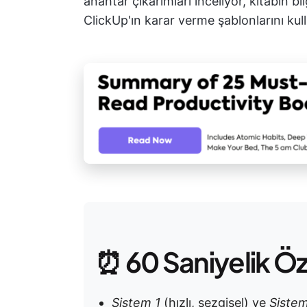
anahtar çıkarımları inceliyor, kitabın bi
ClickUp'ın karar verme şablonlarını kul
⏰ 60 Saniyelik Ö
Sistem 1
(hızlı, sezgisel) ve
Siste