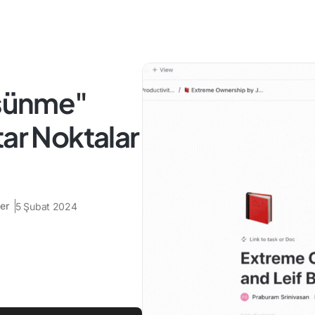
üşünme"
tar Noktalar
er
5 Şubat 2024