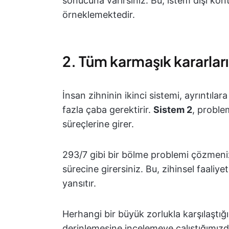
sonucuna varırsınız. Bu, istem dışı ko
örneklemektedir.
2. Tüm karmaşık kararları
İnsan zihninin ikinci sistemi, ayrıntıla
fazla çaba gerektirir.
Sistem 2
, proble
süreçlerine girer.
293/7 gibi bir bölme problemi çözmeniz
sürecine girersiniz. Bu, zihinsel faaliy
yansıtır.
Herhangi bir büyük zorlukla karşılaştığ
derinlemesine incelemeye çalıştığımızd