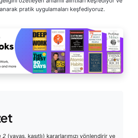
lgeliğini özetleyen anlamlı alıntıları keşfediyor ve
lanarak pratik uygulamaları keşfediyoruz.
zet
m 2
(yavaş, kasıtlı) kararlarımızı yönlendirir ve