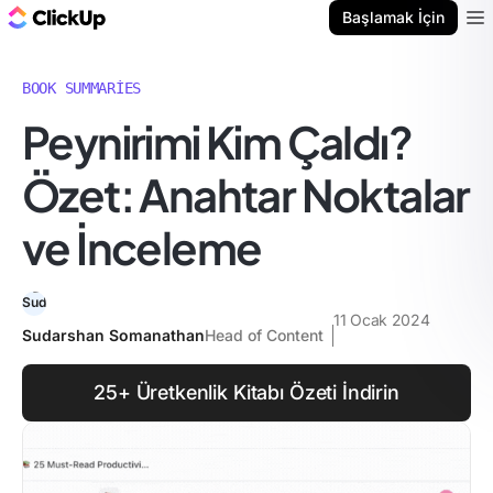
ClickUp Blog
Başlamak İçin
Ope
BOOK SUMMARIES
Peynirimi Kim Çaldı?
Özet: Anahtar Noktalar
ve İnceleme
11 Ocak 2024
Sudarshan Somanathan
Head of Content
25+ Üretkenlik Kitabı Özeti İndirin