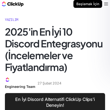
ClickUp Blog
Başlamak İçin
Ope
YAZILIM
2025'in En İyi 10
Discord Entegrasyonu
(İncelemeler ve
Fiyatlandırma)
27 Şubat 2024
Engineering Team
En İyi Discord Alternatifi ClickUp Clips'i
Deneyin!