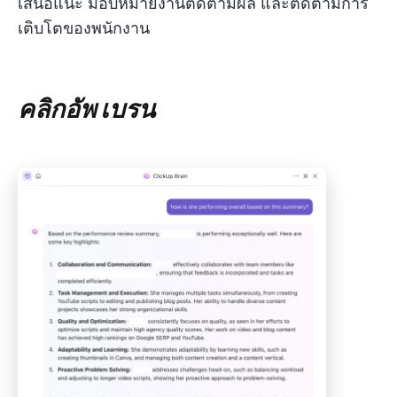
เสนอแนะ มอบหมายงานติดตามผล และติดตามการ
เติบโตของพนักงาน
คลิกอัพ เบรน